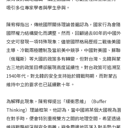
吸引多位專家學者與學生參與。
陳宥樺指出，傳統國際關係理論普遍認為，國家行為會隨
國際權力結構變化而調整。然而，回顧過去
80
年的中國外
交史可發現一項特殊現象：儘管國際格局歷經二戰後美國
主導、冷戰兩極體制及當前美中競爭，中國對美國、蘇聯
（俄羅斯）等大國的政策多有轉變，但對台灣、北韓與蒙
古三地的政策目標卻展現高度延續性。對台政策可追溯至
1940
年代，對北韓的安全支持始於韓戰時期，而對蒙古
維持中立的要求也已延續數十年。
為解釋此現象，陳宥樺提出「緩衝思維」（
Buffer
Thinking
）理論框架。他認為，當中國將某個大國視為潛
在對手時，便會特別重視雙方之間的地理空間，希望透過
維持戰略縱深與安全距離，避免周邊地區落入對手勢力範