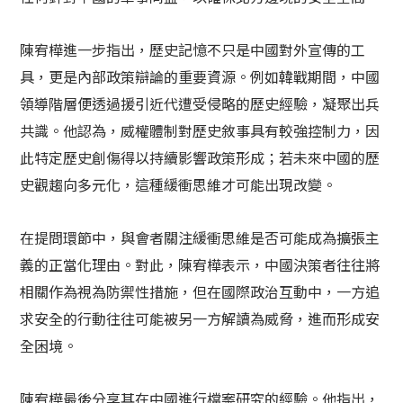
陳宥樺進一步指出，歷史記憶不只是中國對外宣傳的工
具，更是內部政策辯論的重要資源。例如韓戰期間，中國
領導階層便透過援引近代遭受侵略的歷史經驗，凝聚出兵
共識。他認為，威權體制對歷史敘事具有較強控制力，因
此特定歷史創傷得以持續影響政策形成；若未來中國的歷
史觀趨向多元化，這種緩衝思維才可能出現改變。
在提問環節中，與會者關注緩衝思維是否可能成為擴張主
義的正當化理由。對此，陳宥樺表示，中國決策者往往將
相關作為視為防禦性措施，但在國際政治互動中，一方追
求安全的行動往往可能被另一方解讀為威脅，進而形成安
全困境。
陳宥樺最後分享其在中國進行檔案研究的經驗。他指出，