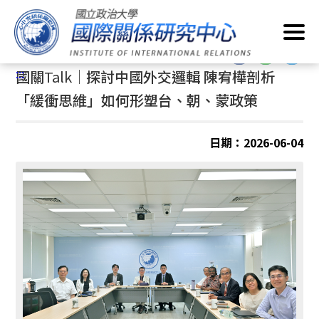
跳
首頁
/
最新消息
/
國關
Talk
到
主
:::
要
:::
國關
Talk｜
探討中國外交邏輯 陳宥樺剖析
內
容
「緩衝思維」如何形塑台、朝、蒙政策
區
塊
日期：2026-06-04