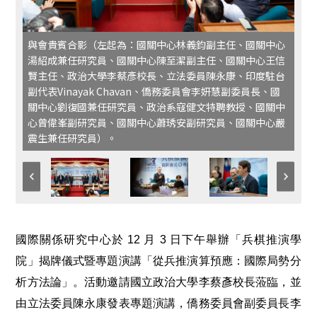
與會貴賓合影（左起為：國關中心林義鈞副主任、國關中心
湯紹成兼任研究員、國關中心陳至潔副主任、國關中心王信
賢主任、政治大學李蔡彥校長、立法委員陳永康、印度駐台
副代表Vinayak Chavan、僑務委員會李妍慧副委員長、國
關中心劉復國兼任研究員、政治系寇健文特聘教授、國關中
心曾偉峯副研究員、國關中心蕭琇安副研究員、國關中心嚴
震生兼任研究員）。
國際關係研究中心於 12 月 3 日下午舉辦「兵棋推演學
院」揭牌儀式暨專題演講「從兵推演算預應：國際局勢分
析方法論」。活動邀請國立政治大學李蔡彥校長蒞臨，並
由立法委員陳永康發表專題演講，僑務委員會副委員長李