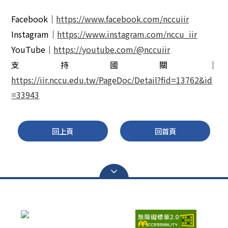
Facebook｜
https://www.facebook.com/nccuiir
Instagram｜
https://www.instagram.com/nccu_iir
YouTube｜
https://youtube.com/@nccuiir
支持國關｜
https://iir.nccu.edu.tw/PageDoc/Detail?fid=13762&id
=33943
回上頁
回首頁