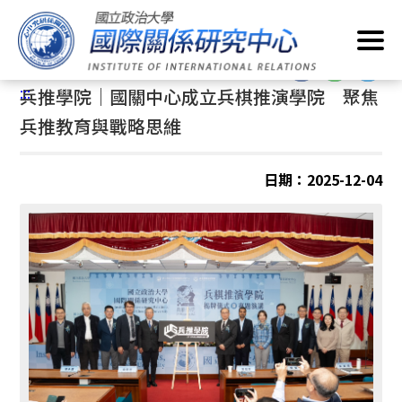
跳
首頁
/
最新消息
/
兵推學院
到
主
:::
要
:::
兵推學院｜國關中心成立兵棋推演學院 聚焦
內
容
兵推教育與戰略思維
區
塊
日期：2025-12-04