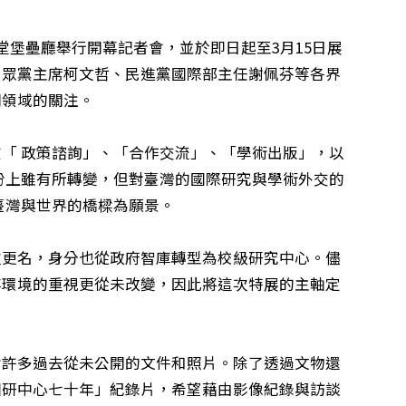
堂堡壘廳舉行開幕記者會，並於即日起至3月15日展
民眾黨主席柯文哲、民進黨國際部主任謝佩芬等各界
關領域的關注。
「 政策諮詢」、「合作交流」、「學術出版」，以
份上雖有所轉變，但對臺灣的國際研究與學術外交的
臺灣與世界的橋樑為願景。
次更名，身分也從政府智庫轉型為校級研究中心。儘
存環境的重視更從未改變，因此將這次特展的主軸定
含許多過去從未公開的文件和照片。除了透過文物還
國研中心七十年」紀錄片，希望藉由影像紀錄與訪談