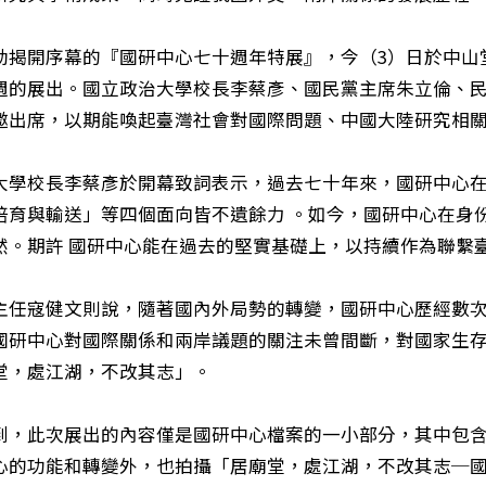
動揭開序幕的『國研中心七十週年特展』，今（3）日於中山
週的展出。國立政治大學校長李蔡彥、國民黨主席朱立倫、
邀出席，以期能喚起臺灣社會對國際問題、中國大陸研究相
大學校長李蔡彥於開幕致詞表示，過去七十年來，國研中心在
培育與輸送」等四個面向皆不遺餘力 。如今，國研中心在身
然。期許 國研中心能在過去的堅實基礎上，以持續作為聯繫
主任寇健文則說，隨著國內外局勢的轉變，國研中心歷經數
國研中心對國際關係和兩岸議題的關注未曾間斷，對國家生
堂，處江湖，不改其志」。
到，此次展出的內容僅是國研中心檔案的一小部分，其中包
心的功能和轉變外，也拍攝「居廟堂，處江湖，不改其志─