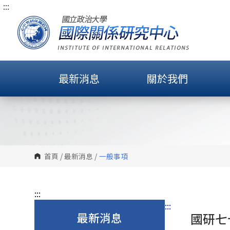
:::
跳
到
主
要
內
容
最新消息
關於我們
區
塊
首頁
/
最新消息
/
一般事項
:::
:::
最新消息
國研七