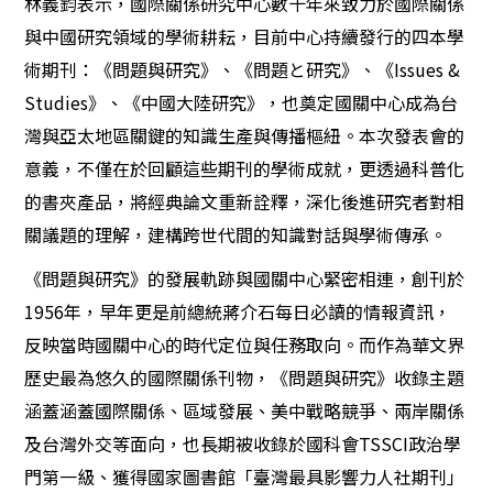
林義鈞表示，國際關係研究中心數十年來致力於國際關係
與中國研究領域的學術耕耘，目前中心持續發行的四本學
術期刊：《問題與研究》、《問題と研究》、《Issues &
Studies》、《中國大陸研究》，也奠定國關中心成為台
灣與亞太地區關鍵的知識生產與傳播樞紐。本次發表會的
意義，不僅在於回顧這些期刊的學術成就，更透過科普化
的書夾產品，將經典論文重新詮釋，深化後進研究者對相
關議題的理解，建構跨世代間的知識對話與學術傳承。
《問題與研究》的發展軌跡與國關中心緊密相連，創刊於
1956年，早年更是前總統蔣介石每日必讀的情報資訊，
反映當時國關中心的時代定位與任務取向。而作為華文界
歷史最為悠久的國際關係刊物，《問題與研究》收錄主題
涵蓋涵蓋國際關係、區域發展、美中戰略競爭、兩岸關係
及台灣外交等面向，也長期被收錄於國科會TSSCI政治學
門第一級、獲得國家圖書館「臺灣最具影響力人社期刊」