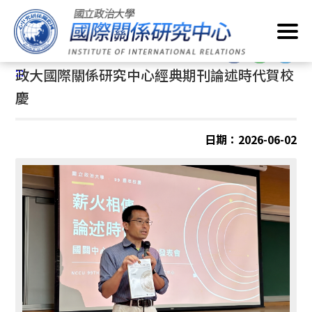
跳
首頁
/
最新消息
/
一般事項
到
主
:::
要
:::
政大國際關係研究中心經典期刊論述時代賀校
內
容
慶
區
塊
日期：2026-06-02