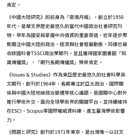
肯定。
《中國大陸研究》的前身為「匪情月報」，創立於1950
年代，是華文界歷史最悠久的當代中國政治社會研究刊
物，早年為國安局掌握中共情資的重要渠道，近年逐步聚
焦關注中國大陸的政治、經濟與社會發展動態。同樣也被
收錄國科會TSSCI政治學期刊，並且獲得國家圖書館「知
識傳播獎」、「期刊長期傳播獎」殊榮肯定。
《Issues & Studies》作為東亞歷史最悠久的社會科學英
文期刊，創刊於1964年，長期專注於亞太政治、國際關
係與中國大陸地緣政治變遷等核心議題，是國關中心對外
進行學術外交、面向全球學術界的關鍵平台，並持續維持
在ESCI、Scopus等國際權威資料庫，產生臺灣學術影響
力。
《問題と研究》創刊於1971年東京，是台灣唯一以日文