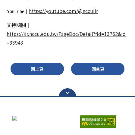
https://youtube.com/@nccuiir
YouTube｜
支持國關｜
https://iir.nccu.edu.tw/PageDoc/Detail?fid=13762&id
=33943
回上頁
回首頁
瀏覽人次：
6683723