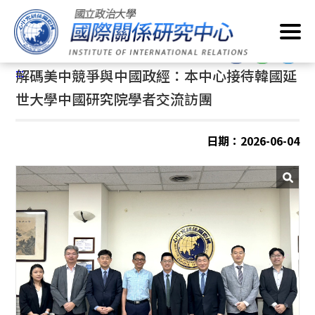
跳
首頁
/
最新消息
/
一般事項
到
主
:::
要
:::
解碼美中競爭與中國政經：本中心接待韓國延
內
容
世大學中國研究院學者交流訪團
區
塊
日期：2026-06-04