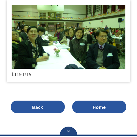
L1150715
Back
Home