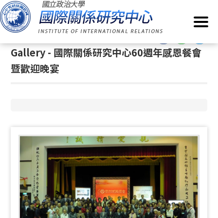
G
Home
/
Gallery
o
t
:::
o
Gallery - 國際關係研究中心60週年感恩餐會
C
o
暨歡迎晚宴
n
t
e
n
t
A
r
e
a