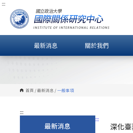
:::
跳
到
主
要
內
容
最新消息
關於我們
區
塊
首頁
/
最新消息
/
一般事項
:::
:::
最新消息
深化臺