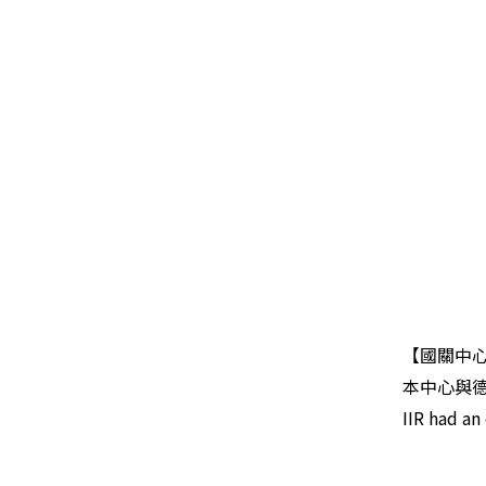
【國關中
本中心與德
IIR had an