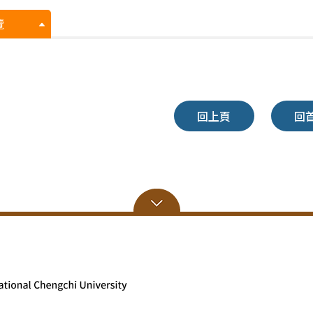
覽
回上頁
回