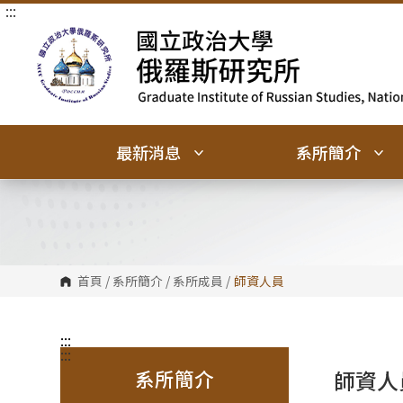
:::
跳
到
主
要
內
容
區
塊
最新消息
系所簡介
首頁
/
系所簡介
/
系所成員
/
師資人員
:::
:::
系所簡介
師資人