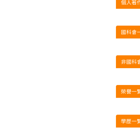
個人著
國科會
非國科
榮譽一
學歷一