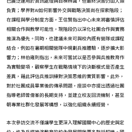
已廣泛運用於資訊處理與目標辨識，但最終決策仍由人類
負責；學界對
如何影響外交與戰略決策尚在探索階段；
AI
在課程與學分制度方面，王信賢指出中心未來將審慎評估
相關合作與教學可能性，現階段仍以深化社團合作與實務
推演為優先。同時，也建議未來可與校內既有營隊或課程
結合，例如在暑期相關營隊中規劃兵推體驗，逐步擴大影
響力；林伯雍則指出，未來可嘗試以是否參與兵推教育作
為實驗變項，觀察學生在戰略情境下的決斷模式是否產生
差異，藉此評估兵推訓練對決策思維的實質影響。此外，
對於社團成員畢業後的傳承問題，座談中亦提出透過社團
指導老師曾偉峯的長期支持，並建立校友回流機制，甚至
朝專業社群化發展等構想，以強化組織永續經營。
本次參訪交流不僅讓學生更深入理解國關中心的歷史與定
位，也為兵棋推演教育的校內發展開啟更多對話契機。國