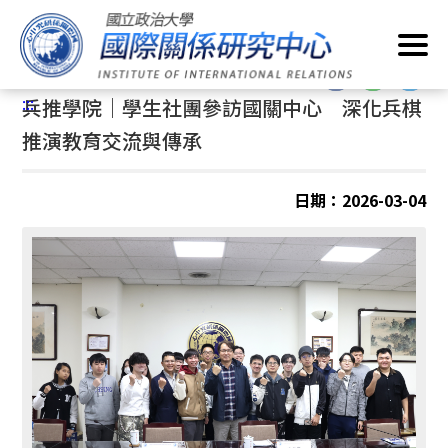
跳
首頁
/
最新消息
/
兵推學院
到
主
:::
要
:::
兵推學院｜學生社團參訪國關中心 深化兵棋
內
容
推演教育交流與傳承
區
塊
日期：2026-03-04