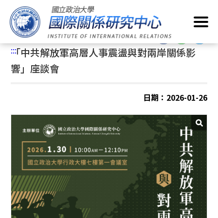
跳
首頁
/
最新消息
/
座談會
到
主
:::
要
:::
「中共解放軍高層人事震盪與對兩岸關係影
內
容
響」座談會
區
塊
日期：2026-01-26