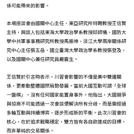
係可能帶來的影響。
本場座談會由國關中心主任、東亞研究所特聘教授王信賢
主持，與談人包括東海大學政治學系教授邱師儀、國防大
學中共軍事事務研究所教授馬振坤、淡江大學兩岸關係研
究中心主任張五岳、國立臺灣大學政治學系教授張登及，
以及國關中心兼任研究員嚴震生。
王信賢於引言時表示，川習會影響的不僅是美中雙邊關
係，更牽動整體國際局勢發展。當前大國互動可謂「全球
一盤棋」，沒有任何國家能置身事外。他指出，大國競爭
與協商不可能透過一次會談便解決所有分歧，而是需經過
多輪互動與持續博弈，逐步形成新的平衡。此次川習會的
核心，在於追求戰略穩定，雙方皆有各自欲達成的目標，
而非單純的交易關係。