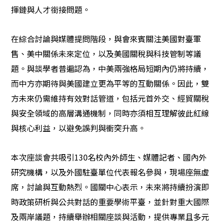
揮鏈與人才銜接問題。
在綜合討論與媒體提問階段，與會來賓關注美國對臺軍
售、美中關係未來定位，以及美國關稅與科技管制等議
題。與談學者普遍認為，中美兩強格局短期內仍將持續，
而中方亦期待與美國建立更為平等的互動關係。因此，雙
方未來仍需維持有效對話管道，包括元首外交、經貿關稅
與安全領域的高層溝通機制，同時亦須相互理解彼此紅線
與核心利益，以避免誤判與衝突升高。
本次座談會共吸引
130
名校內外師生、媒體記者、國內外
研究機構，以及外國駐臺單位代表報名參與，現場座無虛
席，討論與互動熱烈。國關中心表示，未來將持續扮演即
時政策研析與公共對話的重要學術平臺，並針對重大國際
及兩岸議題，持續舉辦相關座談與活動，提供專業且多元