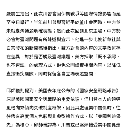
嚴震生指出，此次川習會因伊朗戰爭等國際情勢影響而延
至今日舉行。半年前川普與習近平於釜山會面時，中方並
未就臺灣議題明確表態；然而此次回到北京主場，中方勢
必會對臺灣問題有所陳述與宣示。他進一步比較新華社與
白宮發布的新聞稿後指出，雙方對會談內容的文字敘述存
在差異。對於是否觸及臺灣議題，美方採取「既不承認、
也不否認」的處理方式，避免公開證實相關內容，以降低
直接衝突風險，同時保留各自立場表述空間。
邱師儀則提到，美國去年底公布的《國家安全戰略報告》
原是美國國家安全與戰略的重要依循，但川普本人的領導
風格向來傾向突破制度框架，因此其處理美中關係時，往
往帶有高度個人色彩與非典型操作方式，以「美國利益優
先」為核心。邱師儀認為，川普或已逐漸接受美中關係走