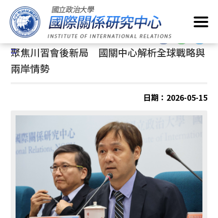
跳
首頁
/
最新消息
/
座談會
到
主
:::
要
:::
聚焦川習會後新局 國關中心解析全球戰略與
內
容
兩岸情勢
區
塊
日期：2026-05-15