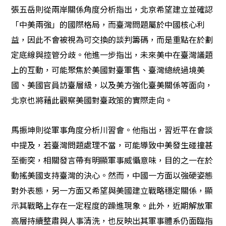
張五岳則從兩岸關係角度分析指出，北京希望建立並確認
「中美兩強」的國際格局，而臺灣問題屬於中國核心利
益，因此不會被視為可交換的談判籌碼，而是重點在於劃
定底線與控管分歧。他進一步指出，未來美中在臺灣議題
上的互動，可能聚焦於美國對臺軍售、臺灣總統過境美
國、美國官員訪臺層級，以及美方強化臺美關係等面向，
北京也將藉此觀察美國對臺政策的實際走向。
馬振坤則從軍事角度分析川習會。他指出，習近平在會談
中提及，若臺灣問題處理不當，可能導致中美發生碰撞甚
至衝突，相關發言帶有明顯軍事威懾意味，目的之一在於
動搖美國支持臺灣的決心。然而，中國一方面以強硬姿態
對外表態，另一方面又希望與美國建立戰略穩定關係，顯
示其戰略上存在一定程度的躁進現象。此外，近期解放軍
高層持續整肅與人事清洗，也反映出其軍事體系仍面臨指