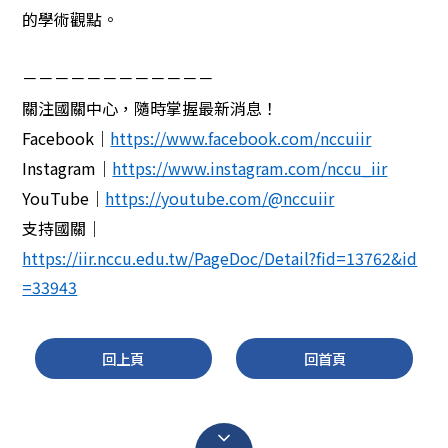
的學術觀點。
－－－－－－－－－－－－
關注國關中心，隨時掌握最新消息！
Facebook
｜
https://www.facebook.com/nccuiir
Instagram
｜
https://www.instagram.com/nccu_iir
YouTube
｜
https://youtube.com/@nccuiir
支持國關｜
https://iir.nccu.edu.tw/PageDoc/Detail?fid=13762&id
=33943
回上頁
回首頁