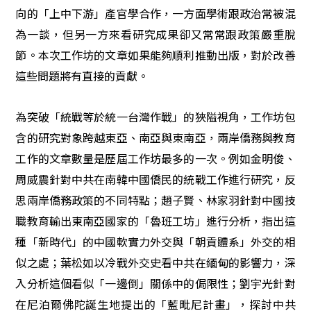
向的「上中下游」產官學合作，一方面學術跟政治常被混
為一談，但另一方來看研究成果卻又常常跟政策嚴重脫
節。本次工作坊的文章如果能夠順利推動出版，對於改善
這些問題將有直接的貢獻。
為突破「統戰等於統一台灣作戰」的狹隘視角，工作坊包
含的研究對象跨越東亞、南亞與東南亞，兩岸僑務與教育
工作的文章數量是歷屆工作坊最多的一次。例如金明俊、
周威震針對中共在南韓中國僑民的統戰工作進行研究，反
思兩岸僑務政策的不同特點；趙子賢、林家羽針對中國技
職教育輸出東南亞國家的「魯班工坊」進行分析，指出這
種「新時代」的中國軟實力外交與「朝貢體系」外交的相
似之處；葉松如以冷戰外交史看中共在緬甸的影響力，深
入分析這個看似「一邊倒」關係中的侷限性；劉宇光針對
在尼泊爾佛陀誕生地提出的「藍毗尼計畫」，探討中共