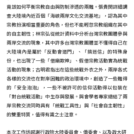
竟該如何平衡宗教自由與防制滲透的兩難。張貴閔詳細調
查大陸境內近百個「海峽兩岸文化交流基地」，認為其中
宗教扮演相當重要的角色，但也不能輕忽宗教組織在其中
的自主韌性；林宗弘從統計資料中分析台灣宗教團體參與
兩岸交流的現象，其中許多台灣宗教團體並不懂得自己在
大陸境內是屬於「反動會道門」、「搞迷信」的特殊身
份，也出現了一些「借廟欺神」、假借宗教活動實為統戰
活動的現象；古明君指出在這些統戰外衣之外，兩岸各式
各樣的交流也在對岸困難的政治環境中，創造了一些難得
的「安全泡泡」，一些不被許可的信仰活動得以包裝在
「對台統戰活動」中生存與發展。與會學者專家總結了兩
岸宗教交流同時具有「統戰工具性」與「社會自主韌性」
的雙重特質，值得有識之士注意。
本次工作坊感謝行政院大陸委員會、僑委會、以及政大研