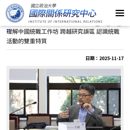
跳
首頁
/
最新消息
/
一般事項
到
主
:::
要
:::
理解中國統戰工作坊 跨越研究誤區 認識統戰
內
容
活動的雙重特質
區
塊
日期：2025-11-17