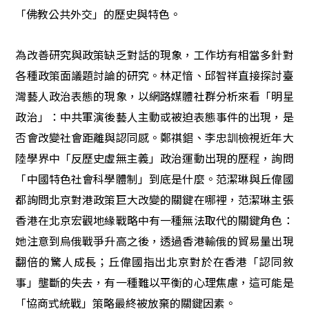
「佛教公共外交」的歷史與特色。
為改善研究與政策缺乏對話的現象，工作坊有相當多針對
各種政策面議題討論的研究。林疋愔、邱智祥直接探討臺
灣藝人政治表態的現象，以網路媒體社群分析來看「明星
政治」：中共軍演後藝人主動或被迫表態事件的出現，是
否會改變社會距離與認同感。鄭祺錩、李忠訓檢視近年大
陸學界中「反歷史虛無主義」政治運動出現的歷程，詢問
「中國特色社會科學體制」到底是什麼。范潔琳與丘偉國
都詢問北京對港政策巨大改變的關鍵在哪裡，范潔琳主張
香港在北京宏觀地緣戰略中有一種無法取代的關鍵角色：
她注意到烏俄戰爭升高之後，透過香港輸俄的貿易量出現
翻倍的驚人成長；丘偉國指出北京對於在香港「認同敘
事」壟斷的失去，有一種難以平衡的心理焦慮，這可能是
「協商式統戰」策略最終被放棄的關鍵因素。