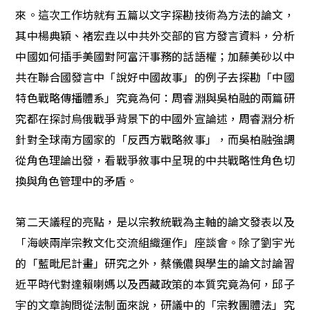
來。這次工作坊就有五篇以文字探勘技術為方法的論文，
其中楊典穎、褚宏垚以中共外交部的官方發言資料，分析
中國如何插手美國對阿富汗事務的話語權；加藤美砂以中
共在聯合國發言中「說好中國故事」的例子去探勘「中國
特色戰略傳播體系」究竟為何：周睿淵與吳柏融的兩篇研
究都在探討烏俄戰爭背景下的中國外宣論述，周睿淵分析
針對全球南方國家的「反西方戰略敘事」，而吳柏融強調
從角色理論出發，看戰爭敘事中呈現的中共戰略性角色切
換與角色管理中的矛盾。
第二天議程的亮點，是以宗教統戰為主軸的論文發表以及
「海峽兩岸宗教文化交流組織運作」座談會。除了劉宇光
的「藍毗尼計畫」研究之外，蔡儀儂與學生的論文討論習
近平時代對達賴喇媽以及西藏政策的本質究竟為何，邱子
宇的文章詢問從法制面來說，研議中的「宗教團體法」究