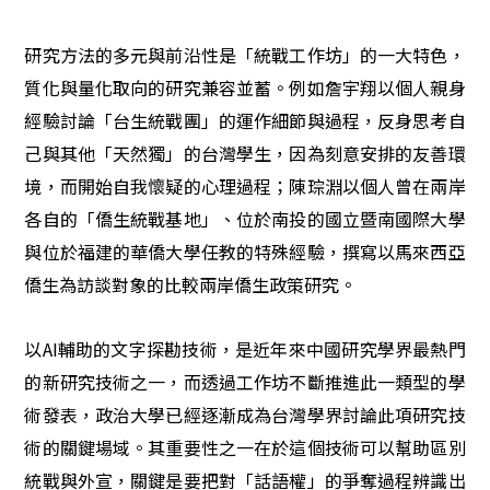
研究方法的多元與前沿性是「統戰工作坊」的一大特色，
質化與量化取向的研究兼容並蓄。例如詹宇翔以個人親身
經驗討論「台生統戰團」的運作細節與過程，反身思考自
己與其他「天然獨」的台灣學生，因為刻意安排的友善環
境，而開始自我懷疑的心理過程；陳琮淵以個人曾在兩岸
各自的「僑生統戰基地」、位於南投的國立暨南國際大學
與位於福建的華僑大學任教的特殊經驗，撰寫以馬來西亞
僑生為訪談對象的比較兩岸僑生政策研究。
以AI輔助的文字探勘技術，是近年來中國研究學界最熱門
的新研究技術之一，而透過工作坊不斷推進此一類型的學
術發表，政治大學已經逐漸成為台灣學界討論此項研究技
術的關鍵場域。其重要性之一在於這個技術可以幫助區別
統戰與外宣，關鍵是要把對「話語權」的爭奪過程辨識出