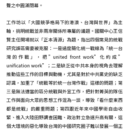
聲之中圓滿閉幕。
工作坊以「大國競爭格局下的港澳、台灣與世界」為主
軸，挑明統戰並非兩岸關係所專屬的議題。國關中心王信
賢主任開場就以「正本清源」為題，指出四個常見的統戰
研究誤區需要被克服：一是過度簡化統一戰線為「統一台
灣的作戰」，把”united front work”化約成”
unification work”；二是缺乏從中共本身的視角去理解
推動這些工作的目標與動機，尤其是對於中共黨史的缺乏
認識，加重了「統戰等於統一台灣作戰」這樣的問題；第
三是無法適當的區分統戰與外宣工作，把針對菁英的隊伍
工作與面向大眾的思想工作混為一談，導致「看什麼東西
都是統戰」的嚴重問題；第四跟近年來中國學術自由收
緊、進入大陸田野調查困難、政治對立急速升高有關，這
個大環境的惡化導致台灣的中國研究圈子難以發展一個正