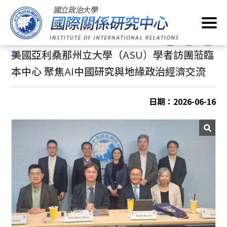
跳
首頁
/
最新消息
/
一般事項
到
主
:::
要
:::
美國亞利桑那州立大學（
ASU）
學者訪團蒞臨
內
容
本中心 聚焦
AI
中國研究與地緣政治經濟交流
區
塊
日期：2026-06-16