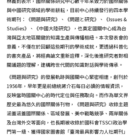
林義鈞表示，國際關係研究中心數十年來致力於國際關係
與中國研究領域的學術耕耘，目前中心持續發行的四本學
術期刊：《問題與研究》、《問題と研究》、《Issues &
Studies》、《中國大陸研究》，也奠定國關中心成為台
灣與亞太地區關鍵的知識生產與傳播樞紐。本次發表會的
意義，不僅在於回顧這些期刊的學術成就，更透過科普化
的書夾產品，將經典論文重新詮釋，深化後進研究者對相
關議題的理解，建構跨世代間的知識對話與學術傳承。
《問題與研究》的發展軌跡與國關中心緊密相連，創刊於
1956年，早年更是前總統蔣介石每日必讀的情報資訊，
反映當時國關中心的時代定位與任務取向。而作為華文界
歷史最為悠久的國際關係刊物，《問題與研究》收錄主題
涵蓋涵蓋國際關係、區域發展、美中戰略競爭、兩岸關係
及台灣外交等面向，也長期被收錄於國科會TSSCI政治學
門第一級、獲得國家圖書館「臺灣最具影響力人社期刊」