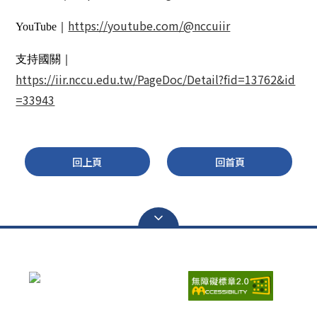
https://youtube.com/@nccuiir
YouTube｜
支持國關｜
https://iir.nccu.edu.tw/PageDoc/Detail?fid=13762&id
=33943
回上頁
回首頁
瀏覽人次：
6695669