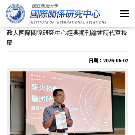
跳
首頁
/
最新消息
/
一般事項
到
主
:::
要
:::
政大國際關係研究中心經典期刊論述時代賀校
內
容
慶
區
塊
日期：2026-06-02