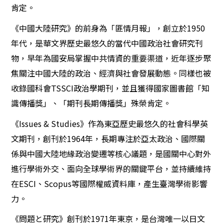
肯定。
《中國大陸研究》的前身為「匪情月報」，創立於1950
年代，是華文界歷史最悠久的當代中國政治社會研究刊
物，早年為國安局掌握中共情資的重要渠道，近年逐步聚
焦關注中國大陸的政治、經濟與社會發展動態。同樣也被
收錄國科會TSSCI政治學期刊，並且獲得國家圖書館「知
識傳播獎」、「期刊長期傳播獎」殊榮肯定。
《Issues & Studies》作為東亞歷史最悠久的社會科學英
文期刊，創刊於1964年，長期專注於亞太政治、國際關
係與中國大陸地緣政治變遷等核心議題，是國關中心對外
進行學術外交、面向全球學術界的關鍵平台，並持續維持
在ESCI、Scopus等國際權威資料庫，產生臺灣學術影響
力。
《問題と研究》創刊於1971年東京，是台灣唯一以日文