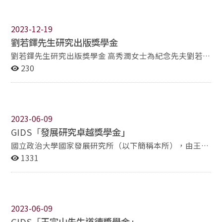
學術研究獎助學金名額每學年若干名，每名獎助1萬至5萬
元不等，具體金額由政大國發所所務會議決議。 申請條
件： （一）政大國發所一年級以上碩、博士生，包含本國
2023-12-19
生、僑生、大陸生及外籍生。 （二）在校學業成績優良、
劉若鐸先生研究出版獎學金
品德兼備，進行學術研究田野調查、赴國外參與國際學術
劉若鐸先生研究出版獎學金 高秀潤女士為紀念先夫劉若鐸
會議發表，主題與發展研究（包括政治發展、經濟發展、
先生亂世困學，終身以教育為念，獎掖優秀學子對學術研
230
社會發展、永續發展等多元領域）相關，且具有研究成果
究的興趣，培養國內發展研究人才，鼓勵國立政治大學國
者。 申請方式：檢附申請書、相關證明文件至政大國發所
家發展研究所（以下簡稱政大國發所）學生致力研究，積
辦公室辦理。 申請日期：依據政大國發所公告，每學期辦
極發表研究成果，特捐贈新台幣15 萬元設立「劉若鐸先
理1次。 頒發表揚：邀請「信義永續學術研究獎助學金」
生研究出版獎學金」，作為政大國發所學生獎學金。 本獎
指定代表公開表揚獲獎學生，並致贈獎狀乙紙。
2023-06-09
助學金之審核由政大國發所所務會議辦理。 獎助金額：視
GIDS「
發展研究卓越獎學金」
當年度經費額度而定，實際金額，由政大國發所獎學金審
議委員會或所務會議討論決定。 獎助對象：政大國發所在
國立政治大學國家發展研究所（以下簡稱本所），由王振
學之學位生（含一般生、在職生、碩士生、博士生、本國
寰名譽教授擘劃以「發展研究」（development
1331
生、僑生、大陸生及外籍生）。 獎助名額：每學年核發若
studies）為教研方向，2013年童振源前所長發起「發展
干名，實際發放名額，由政大國發所獎學金審議委員會或
研究卓越獎學金」募款計劃，與所友會（中華民國中山人
所務會議討論決定。 申請條件：申請前2 年中有研究出版
文社會科學研究會）共同合作，本所歷屆（三民主義研究
者。已申請過本獎學金之研究出版內容不得重複提出。 申
所、中山人文社會科學研究所）所友與本所師長慨然捐
2023-06-09
請文件： （一）劉若鐸先生研究出版申請書。 （二）研
款，作為本所學生專屬獎學金。 「發展研究卓越獎學金」
究出版全文與證明文件。 申請方式：檢附上述各項證明文
GIDS「
王宗山先生道德獎學金」
發放對象，為本所全職碩、博士生，包含本國生、大陸生