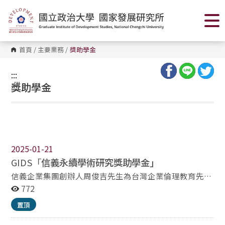
跳
到
主
要
內
容
首頁
/
主要業務
/
獎助學金
區
塊
:::
:::
獎助學金
2025-01-21
GIDS「
信義永續學術研究獎助學金」
信義企業集團創辦人周俊吉先生為台灣企業倫理教育先
驅， 以專業知識群體力量服務社會大眾為立業宗旨， 支
772
持學子勤學向善，精進學術研究，捐贈新台幣10萬元/
置頂
年， 作為國立政治大學國家發展研究所學生學術研究獎助
學金。 本獎助學金之審核由政大國發所所務會議辦理。