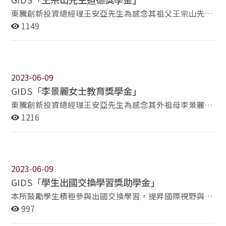
件至政大國發所辦公室辦理。 申請時間：依據政大國發所
及外籍生，宗旨係鼓勵全職學生專心致力於學術研究。
東騰創新投資總經理王安亞先生為感念其祖父王宗山先
公告，每學年辦理2 次。 頒發表揚：邀請高秀潤女士公開
「發展研究卓越獎學金」配合募款金額，規劃每年至少核
生， 一生為民為國，大公無私，友愛國民之情操， 深信
1149
表揚獲獎學生，並致贈獎狀乙紙。
發2名，每名金額不低於1.5萬元，實際發放名額與金額，
教育學子為國家前途之首要，興學樹人之胸懷， 鼓勵清寒
視募款所得，由獎學金審議委員會或所務會議討論決定。
學子勤學向善、服務社會。 由「景麗慈善公益信託基金」
「發展研究卓越獎學金」歷年獲獎名單 103-1獲獎：黃○
每年捐贈新台幣5萬元， 作為國發所學生「王宗山先生道
維碩士生、華○博士生（陸生） 103-1增額：樓○舟碩士
德獎學金」。 「王宗山先生道德獎學金」歷年獲獎名單
生（陸生）、林○超博士生 104-1獲獎：柯○祥碩士生、
2023-06-09
102-2獲獎：郭○禎碩士生 103-1獲獎：楊○安碩士生
林○超博士生 103-1增額：劉○揚碩士生（陸生）、莊○
GIDS「
李景麗女士教育獎學金」
104-1獲獎：康○琪碩士生 105-1獲獎：殷○宏博士生
惠碩士生 105-1獲獎：莊○惠碩士生、陳○翔碩士生（陸
106-1獲獎：周○履碩士生 107-1獲獎：林○超博士生
東騰創新投資總經理王安亞先生為感念其外祖母李景麗女
生） 106-1獲獎：李○珩碩士生、王○萱碩士生 107-1獲
108-1獲獎：蔡○君碩士生 109-1獲獎：張○兒碩士生
士， 簡樸堅毅，樂於生活，終身奉獻服務家人、親友，
1216
獎：從缺 108-1獲獎：姚○博士生（陸生）、季○琦博士
（陸生） 110-1獲獎：黃○賓碩士生 111-2獲獎：張○薇
甚至有緣相聚的陌生人 ，長期關懷離鄉背井學子， 默默
生（陸生） 109-1獲獎：姚○博士生（陸生）、李○風博
碩士生（馬來西亞僑生） 112-2獲獎：許○月博士生（陸
貢獻的「奧蘭多婆婆」風範， 鼓勵學子發憤向學、不遺餘
士生（陸生） 110-1獲獎：貝○瑪博士生（布吉納法索外
生） 113-2獲獎：楊○祿碩士生 114-2獲獎：蔣○威碩士
力， 由「景麗慈善公益信託基金」每年捐助新台幣5萬
籍生）、阮○香博士生（越南外籍生） 111-1獲獎：阮○
生
元， 作為國發所學生「李景麗女士教育獎學金」。 「李
香博士生（越南外籍生）、游○亮博士生（陸生） 112-1
2023-06-09
景麗女士教育獎學金」歷年獲獎名單 102-2獲獎：樓○舟
獲獎：貝○瑪博士生（布吉納法索外籍生）、許○月博士
GIDS「
學生出國交換學習獎助學金」
碩士生（陸生） 103-2獲獎：林○超博士生 104-2獲獎：
生（陸生）、羅○民碩士生 113-1獲獎：從缺 114-1獲
林○青碩士生 105-2獲獎：姚○博士生（陸生） 106-2獲
本所鼓勵學生積極參與出國交換學習，提昇國際視野與學
獎：楊○祿碩士生
獎：季○琦博士生（陸生） 107-2獲獎：鄒○蘇博士生
習經驗， 2020年魏玫娟前所長發起「補助學生出國交換
997
（陸生） 108-2獲獎：黃○維博士生 109-2獲獎：李○風
學習活動」募款計劃， 與所友會（中華民國中山人文社會