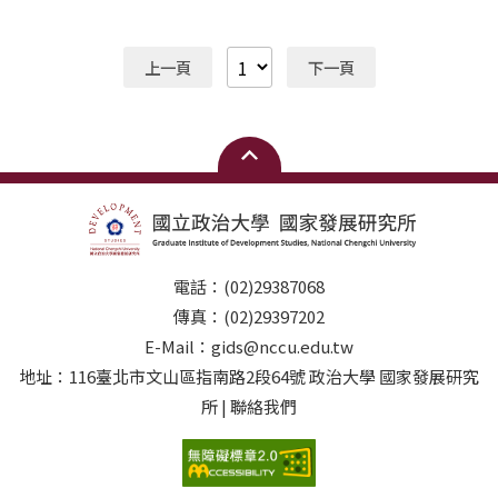
博士生（陸生） 110-2獲獎：袁○奇碩士生（陸生） 111-
科學研究會）共同合作， 本所歷屆（三民主義研究所、中
2獲獎：阮○香博士生（越南外籍生） 112-2獲獎：游○
山人文社會科學研究所）所友與本所師長慨然捐款， 作為
亮博士生（陸生） 113-2獲獎：曾○嘉碩士生 114-2獲
本所學生出國交換學習獎助學金 「學生出國交換學習獎助
上一頁
下一頁
獎：梁○珉博士生
學金」發放對象，為本所一年級以上碩、博士生， 包含本
國生、大陸生及外籍生， 鼓勵學生在學期間積極申請本
所、院、校姊妹校交流合作計畫， 參與出國交換學習活
動。 配合募款金額，規劃每學期核發， 獎助學金以新臺
幣2萬元為上限， 學生若已獲校內、外相關補助，至多給
予獎助學金5千元。 實際發放名額與金額，視募款所得，
由獎學金審議委員會或所務會議討論決定。
電話：(02)29387068
傳真：(02)29397202
E-Mail：gids@nccu.edu.tw
地址：116臺北市文山區指南路2段64號 政治大學 國家發展研究
所 | 聯絡我們