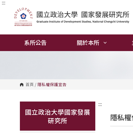
:::
跳
到
主
要
內
容
區
塊
系所公告
關於本所
首頁
/
隱私權保護宣告
:::
國立政治大學國家發展
隱私權
研究所