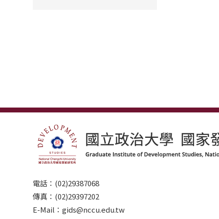
電話：(02)29387068
傳真：(02)29397202
E-Mail：gids@nccu.edu.tw