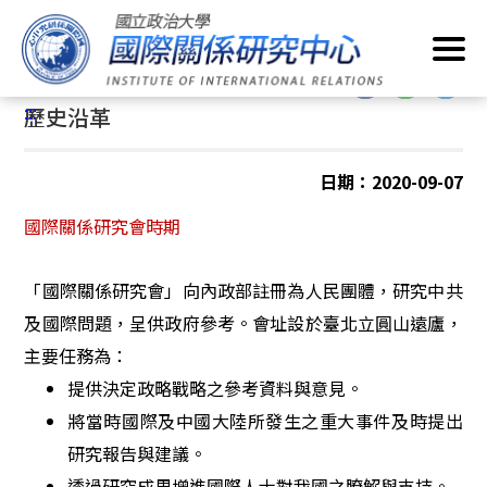
跳
首頁
/
關於我們
/
歷史沿革
到
主
:::
要
:::
歷史沿革
內
容
區
日期：2020-09-07
塊
國際關係研究會時期
「國際關係研究會」向內政部註冊為人民團體，研究中共
及國際問題，呈供政府參考。會址設於臺北立圓山遠廬，
主要任務為：
提供決定政略戰略之參考資料與意見。
將當時國際及中國大陸所發生之重大事件及時提出
研究報告與建議。
透過研究成果增進國際人士對我國之瞭解與支持。