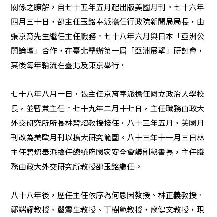
關係之瞭解，自七十五年五月起出版美國月刊。七十六年
四月三十日，邵主任玉銘奉派擔任行政院新聞局局長，由
張京育先生繼任主任膱務。七十八年六月與日本「亞洲公
開論壇」合作，在臺北舉辦第一屆「亞洲展望」研討會，
其後每年輪流在臺北及東京舉行。
七十八年八月一日，張主任京育奉派擔任國立政治大學校
長，並暫兼主任。七十九年二月十七日，主任職務由政大
外交研究所所長林碧炤教授接任。八十三年五月，美國月
刊改為美歐月刊以擴大研究範圍。八十三年十一月三日林
主任碧炤奉派擔任總統府國家安全會議副秘書長，主任職
務由政大外交研究所教授邵玉銘繼任。
八十八年後，歷任主任依序為何思因教授、林正義教授、
鄭端耀教授、嚴震生教授、丁樹範教授，寇健文教授，現