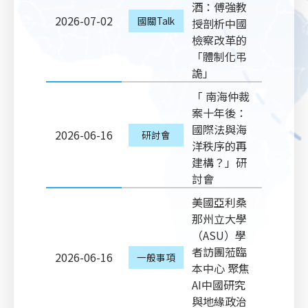
酒：傅強教
2026-07-02
國關Talk
授剖析中國
檢察改革的
「體制化弔
詭」
「 南海仲裁
案十年後：
國際法與海
2026-06-16
研討會
洋秩序的再
建構？」研
討會
美國亞利桑
那州立大學
（ASU）學
者訪團蒞臨
2026-06-16
一般事項
本中心 聚焦
AI中國研究
與地緣政治