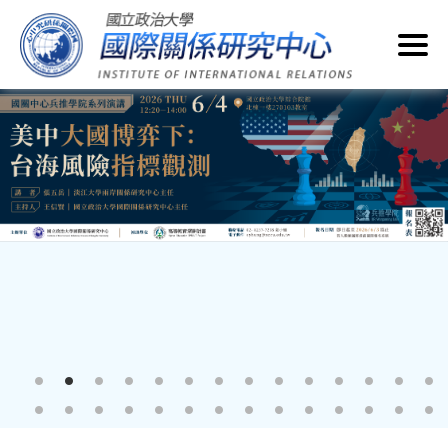
跳
到
主
要
內
容
區
塊