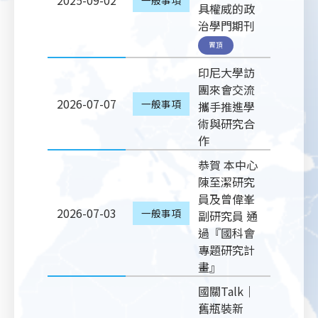
2025-09-02
具權威的政
治學門期刊
置頂
印尼大學訪
團來會交流
2026-07-07
一般事項
攜手推進學
術與研究合
作
恭賀 本中心
陳至潔研究
員及曾偉峯
2026-07-03
一般事項
副研究員 通
過『國科會
專題研究計
畫』
國關Talk｜
舊瓶裝新