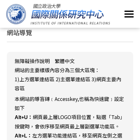
跳
首頁
/
網站導覽
到
主
:::
要
網站導覽
內
容
區
塊
無障礙操作說明 繁體中文
網站的主要樣版內容分為三個大區塊：
1)上方選單連結區 2)主選單連結區 3)網頁主要內
容區
本網站的導盲磚﹝Accesskey,也稱為快速鍵﹞設定
如下
網頁最上層LOGO項目位置，點選「Tab」
Alt+U：
按鍵時，會依序移至網頁最上層副選單功能區。
左方選單功能連結區，移至網頁左側之選
Alt+L：