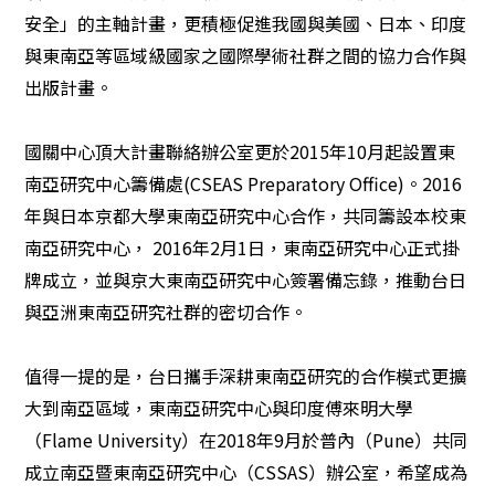
安全」的主軸計畫，更積極促進我國與美國、日本、印度
與東南亞等區域級國家之國際學術社群之間的協力合作與
出版計畫。
國關中心頂大計畫聯絡辦公室更於
2015
年
10
月起設置東
南亞研究中心籌備處
(CSEAS Preparatory Office)
。
2016
年與日本京都大學東南亞研究中心合作，共同籌設本校東
南亞研究中心，
2016
年
2
月
1
日，東南亞研究中心正式掛
牌成立，並與京大東南亞研究中心簽署備忘錄，推動台日
與亞洲東南亞研究社群的密切合作。
值得一提的是，台日攜手深耕東南亞研究的合作模式更擴
大到南亞區域，東南亞研究中心與印度傅來明大學
（
Flame University
）在
2018
年
9
月於普內（
Pune
）共同
成立南亞暨東南亞研究中心（
CSSAS
）辦公室，希望成為