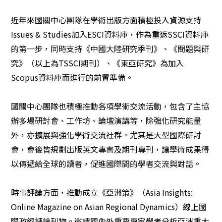
近年來國關中心團隊在學術出版方面積極投入資源支持
Issues & Studies
加入
ESCI
資料庫，作為重返
SSCI
資料庫
的第一步，同時支持《中國大陸研究季刊》、《問題與研
究》（以上為
TSSCI
期刊）、《東亞研究》為加入
Scopus
資料庫而進行的前置準備。
國關中心團隊也積極推動各項學術交流活動，包含了主協
辦多場研討會、工作坊、論壇演講等，除強化研究能量
外，亦擴展與強化學術交流社群。尤其是大型國際研討
會，會後皆規劃出版英文專書及期刊專刊，讓學術成果得
以傳遞給全球的讀者，促進國際間的學者交流與對話。
時事評論方面，推動成立《亞洲策》（
Asia Insights:
Online Magazine on Asian Regional Dynamics
）線上國
際政經評論刊物。邀請國內外重要專家學者分析亞洲重大