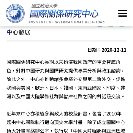
跳
首頁
/
關於我們
/
中心發展
到
主
:::
要
:::
中心發展
內
容
區
日期：2020-12-11
塊
國際關係研究中心長期以來扮演我國政府的重要智庫角
色，針對中國研究與國際研究提供專業分析與政策諮詢，
除此之外，中心亦推動諸多會議外交與第二軌外交，促進
我國與美國、歐洲、日本、韓國、東南亞國家、印度、非
洲以及中國大陸學術社群與智庫社群之間的對話級交流。
近年來中心亦積極參與政大的校級計畫，包含了
2010
年
起由中心團隊執行邁向頂尖大學計畫，除了成立國關中心
頂大計畫聯絡辦公室，執行以「中國大陸崛起與亞洲區域