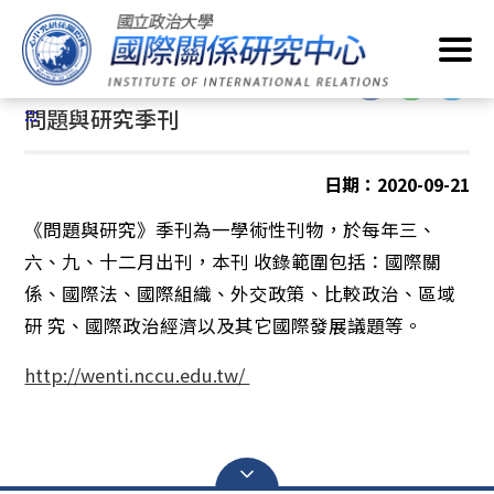
跳
首頁
/
學術出版
/
學術期刊
/
問題與研究季刊
到
主
:::
要
:::
問題與研究季刊
內
容
區
日期：2020-09-21
塊
《問題與研究》季刊為一學術性刊物，於每年三、
六、九、十二月出刊，本刊 收錄範圍包括：國際關
係、國際法、國際組織、外交政策、比較政治、區域
研 究、國際政治經濟以及其它國際發展議題等。
http://wenti.nccu.edu.tw/