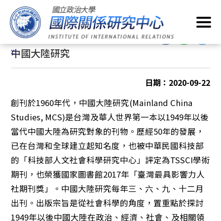
跳
首頁
/
學術出版
/
學術期刊
/
中國大陸研究季刊
到
主
:::
要
:::
中國大陸研究
內
容
區
日期：2020-09-22
塊
創刊於1960年代，中國大陸研究(Mainland China
Studies, MCS)是台灣及華人世界第一本以1949年以後
當代中國大陸為研究對象的刊物。歷經50年的發展，
已在台灣和全球建立起知名度，也被中華民國科技部
的「科技部人文社會科學研究中心」評定為TSSCI學術
期刊，也榮獲國家圖書館2017年「臺灣最具影響力人
社期刊獎」。中國大陸研究每年三、六、九、十二月
出刊。出版宗旨是從社會科學的角度，置重點於探討
1949年以後中國大陸在政治、經濟、社會、及相關領