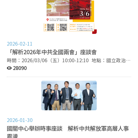
文、國關中心研究員兼副主任陳至潔、副研究員曾偉峯，
以及中華經濟研究院第一研究所研究員兼所長劉孟俊。
王信賢指出，中國領導層近期多次以「很不平凡」、「很
不尋常」形容過去一年的發展，顯示其對當前戰略環境的
高度警覺。他指出，此一判斷不僅出現在國務院總理李強
的政府工作報告中，中共中央總書記習近平亦在多個場合
作出相似表述，顯示已成為領導層的共識。面對國際局勢
2026-02-11
動盪與中國內部軍事整肅等發展，相關變化亦與習近平所
「解析2026年中共全國兩會」座談會
提「百年未有之大變局」相互呼應。在此背景下，今年兩
時間：2026/03/06（五）10:00-12:10 地點：國立政治大
會不僅是年度政策觀察的重要窗口，也需放在「十五五規
學國際關係研究中心圖書暨會議大樓一樓國際會議廳（臺
28090
劃」開局與未來重要政治節點的整體戰略布局中加以理
北市文山區萬壽路64號） 議程：
解。 寇健文則從人事動態角度指出，解放軍近年持續針
https://reurl.cc/7bN7X9 報名網址：
對苗華、何衛東相關案件及軍工體系腐敗問題展開查處。
https://reurl.cc/1kE3xG 報名日期：即日起至
從兩會前公布的全國人大代表與全國政協委員資格變動名
2026/03/05為止（若人數額滿，將提前關閉報名系
單可見，遭處理者除軍方將領外，也包括與解放軍體系相
統）。 報名說明：本次座談會為實體會議（無網路直
關的國有企業高階主管，顯示軍方反腐行動仍在持續推
播），報名參加本次會議必須配合主辦單位會議措施，包
進。此外，他也分析《民族團結進步促進法》草案，指出
括座位安排、人數限制、自備環保杯等，無法配合者，請
該法強調建立「正確的中華民族歷史觀」，被視為中共持
2026-01-30
勿報名。主辦單位有權調整辦理方式，已報名者不得異
續推動「少數民族中國化」政策的重要制度化作法。 在
國關中心舉辦時事座談 解析中共解放軍高層人事
議。 聯絡電話：02-82377238姜小姐 電子郵件：
經濟議題方面，劉孟俊指出中國政府在今年政府工作報告
cyhung@nccu.edu.tw 主辦單位：國立政治大學國際關
震盪