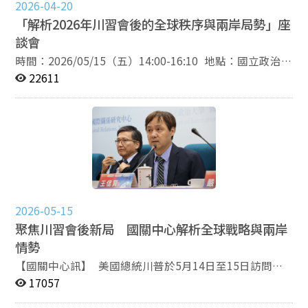
2026-04-20
「解析2026年川習會後的全球秩序與兩岸局勢」座
談會
時間：2026/05/15（五）14:00-16:10 地點：國立政治大
學國際關係研究中心圖書暨會議大樓一樓國際會議廳（臺
22611
北市文山區萬壽路64號） 議程：
https://reurl.cc/K2k2by 報名網址：
https://reurl.cc/N2j2AQ 報名日期：即日起至
2026/05/14為止（若人數額滿，將提前關閉報名系
統）。 報名說明：本次座談會為實體會議（無網路直
播），報名參加本次會議必須配合主辦單位會議措施，包
括座位安排、人數限制、自備環保杯等，無法配合者，請
勿報名。主辦單位有權調整辦理方式，已報名者不得異
2026-05-15
議。 電子郵件：cyhung@nccu.edu.tw 主辦單位：國立
政治大學國際關係研究中心
聚焦川習會後新局 國關中心解析全球戰略與兩岸
情勢
【國關中心訊】 美國總統川普於5月14日至15日訪問中
國，並與中國國家主席習近平舉行元首會晤。針對此一全
17057
球矚目的重大國際事件，國立政治大學國際關係研究中心