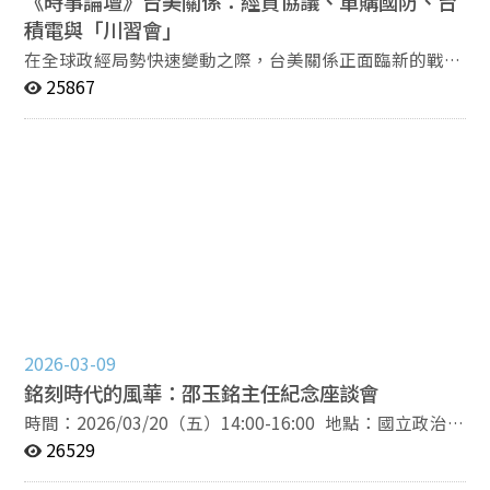
《時事論壇》台美關係：經貿協議、軍購國防、台
名校內外師生、媒體記者、國內外研究機構，以及外國駐
等國際交流經驗；袁易研究員提及與邵主任於中心共事所
臺單位代表報名參與，現場座無虛席，討論與互動熱烈。
積電與「川習會」
建立的深厚情誼；劉復國研究員則回憶邵主任任內規劃並
國關中心表示，未來將持續扮演即時政策研析與公共對話
在全球政經局勢快速變動之際，台美關係正面臨新的戰略
推動國關中心承擔國家二軌外交的重要任務；陳德昇研究
的重要學術平臺，並針對重大國際及兩岸議題，持續舉辦
課題。從經貿合作與關稅政策、台積電全球布局與「矽
25867
員亦特別準備親自吹奏之薩克斯風影片，感念邵主任當年
相關座談與活動，提供專業且多元的學術觀點。 －－－
盾」戰略，到對美軍購、區域能源與半導體產業衝擊，以
引薦其赴美國史丹佛大學深造，並於返國後邀約其擔任合
－－－－－－－－－ 關注國關中心，隨時掌握最新消息！
及外界關注的「川習會」與中美競逐格局，這些議題都將
作交流組組長，展現對後進提攜與國家人才培育的用心。
Facebook｜https://www.facebook.com/nccuiir
深刻影響臺灣未來的戰略環境。 本次時事論壇將邀請產
此外，謝復生教授於美國錄製影片表達追思之意，並回
Instagram｜https://www.instagram.com/nccu_iir
業、經貿與安全領域的專家學者，從多元視角共同探討台
憶擔任主任秘書期間與邵主任共事的珍貴經歷；丁樹範前
YouTube｜https://youtube.com/@nccuiir 支持國關｜
美關係的最新發展與區域戰略變化，並就臺灣在新國際局
主任指出，邵主任能在學界與政壇之間從容往返，兼具學
https://iir.nccu.edu.tw/PageDoc/Detail?
勢下的政策選擇與應對策略進行深入交流。 > 2026年3月
者風骨與政治智慧，其格局與歷練令人由衷敬佩；寇健文
fid=13762&id=33943
19日（四）13:30–16:30 > 政治大學公企中心 A605 > 報名
前主任則提及籌辦國關中心70週年紀念活動時，邵主任在
費用：1000元 主持人 詹滿容｜臺灣安全研究中心副主任
紀錄片拍攝與文物檔案整理上慷慨分享其服務期間的寶貴
與談人 劉佩真｜台灣經濟研究院研究員兼產經資料庫總監
經驗；沈曼卿老師則回憶主任對中心事務無不親力親為，
盧信昌｜國立臺灣大學國際企業學系副教授 劉復國｜臺灣
從整體發展到細節規劃皆投入心力，並始終將同仁置於優
安全研究中心主任 鄧振中｜前行政院政務委員兼經貿談判
先，展現深厚的人文關懷；陳永生老師表示，邵主任橫跨
2026-03-09
總談判代表 歡迎對台美關係與區域安全議題有興趣的朋友
學術與外交領域，以開闊視野與真誠情懷提攜後進，其立
銘刻時代的風華：邵玉銘主任紀念座談會
一同參與討論。 報名網址：
德立言的成就至今仍為典範；外交系陳純一特聘教授亦提
https://forms.gle/UZk6NZUjNRCbsa3E8
時間：2026/03/20（五）14:00-16:00 地點：國立政治大
到，邵主任兼具優雅學者氣質與深沉憂國情懷，憑藉卓越
學國際關係研究中心圖書暨會議大樓一樓新簡報室（臺北
26529
外語能力與公共溝通能力，在國際場域中展現風範。 家
市文山區萬壽路64號） 議程：https://reurl.cc/3bdogV
屬代表於會中表達感謝，指出國關中心對邵主任而言不僅