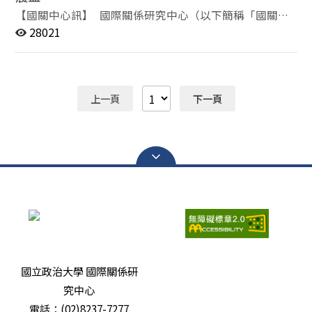
中將整體發展方向由「以進促穩」轉向「提質增效」。他
係研究中心
【國關中心訊】 國際關係研究中心（以下簡稱「國關中
認為中國經濟目前面臨房地產市場持續下行、資金流動壓
心」）因應近期中共解放軍高層出現重大人事異動，包括
力與外部地緣政治衝擊等多重挑戰。過去依賴房地產與大
28021
中央軍委副主席張又俠、中央軍委委員劉振立遭中共中央
型基礎建設帶動成長的模式逐漸失去動能，而官方提出的
立案審查調查，引發外界對中共軍事權力運作、軍隊治
「新質生產力」仍處於發展階段，短期內難以完全填補成
理，以及對臺政策走向的高度關注，特於1月30日上午舉
長動力。為因應經濟壓力，中國政府採取較為積極的財政
辦「中共解放軍高層人事震盪與對兩岸關係影響」座談
政策與寬鬆貨幣政策，並嘗試擴大內需市場，包括推動文
上一頁
下一頁
會，邀請多位專家學者就相關發展進行深入分析，並評估
旅、體育與銀髮經濟等服務型消費，同時持續扶持科技產
其對兩岸關係與臺海安全的可能影響。 本場座談會由國
業與人工智慧發展。在「十五五規劃」的發展方向上，中
關中心主任、東亞研究所特聘教授王信賢主持，與談人包
國經濟發展模式也將逐步由房地產轉向科技與製造業，並
括本校政治學系、東亞研究所特聘教授兼國關中心合聘研
由投資導向轉向投資與內需並重。 在外交議題方面，陳
究員寇健文、東亞研究所名譽教授丁樹範、國防大學中共
至潔表示此次兩會的外事論述整體仍維持「穩中向好」的
軍事事務研究所教授馬振坤，以及國防安全研究院委任副
基調。近期包括英國、德國、法國等歐洲國家領導人相繼
研究員揭仲，齊聚就中共菁英政治與解放軍人事發展進行
訪問中國，顯示中國正積極運用多邊外交空間。在中美關
交流與討論。 寇健文首先從宏觀脈絡解析近年針對解放
係方面，雙方雖仍處於戰略競爭格局，但也各自受到經濟
軍將領的人事清洗，指出其影響幅度已不僅侷限於中央軍
結構因素制約，例如西方國家對中國稀土資源仍有需求，
委層級，並向下延伸至各戰區與軍兵種，涉及層級更為全
而中國亦依賴美國市場，因此目前呈現相對克制與競爭並
瀏覽人次：
6695709
面。寇健文指出，中共查辦案件主要可分為經濟與政治兩
存的狀態。 曾偉峯則指出中共對臺政策仍維持兩大主
國立政治大學 國際關係研
大因素。前者多涉及貪污腐敗問題，如火箭軍與裝備發展
軸：一是強化臺灣社會對中國的認同，二是深化兩岸經濟
究中心
部將領，乃至軍工產業高階經理人之間形成自上游至下游
融合。此次兩會涉臺表述大致延續既有政策方向，並未出
的利益網絡，成為貪腐溫床；後者則涉及拉幫結派、自成
現重大調整，但中共仍將透過各項惠臺措施與交流政策持
電話：(02)8237-7277