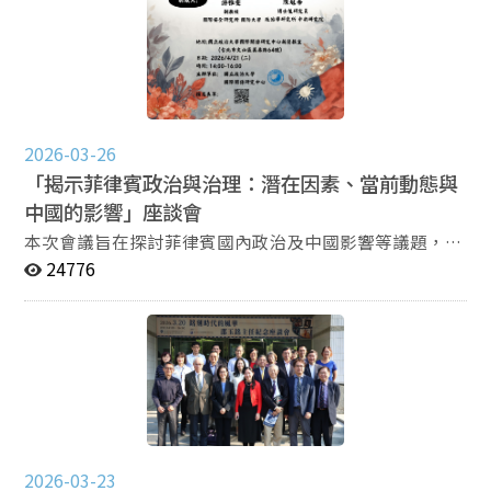
究所博士後研究員陳冠吾與談。 Pernia教授透過其對菲律
處理方式，避免公開證實相關內容，以降低直接衝突風
賓近年政經發展之長期觀察為基礎，聚焦中國對菲影響力
險，同時保留各自立場表述空間。 邱師儀則提到，美國
之具體案例，並進一步連結臺灣當前所面臨之挑戰。渠首
去年底公布的《國家安全戰略報告》原是美國國家安全與
先援引最新民調數據與政經情勢，分析菲律賓民眾對中國
戰略的重要依循，但川普本人的領導風格向來傾向突破制
之信任度與安全威脅認知，指出菲國公眾對中國之信任度
度框架，因此其處理美中關係時，往往帶有高度個人色彩
長期偏低，且此種不信任感已跨越社經階層與區域差異形
與非典型操作方式，以「美國利益優先」為核心。邱師儀
成高度共識，顯示多數民眾已將中國視為主要國家安全威
2026-03-26
認為，川普或已逐漸接受美中關係走向某種「相對平等」
脅。 Taguibao教授則聚焦菲律賓當前政局中的政治傳
「揭示菲律賓政治與治理：潛在因素、當前動態與
的現實，但未來雙方將以何種條件進行交換與妥協，仍值
播、權力競逐與中國因素之交織關係，並透過其跨越公民
中國的影響」座談會
得觀察。他指出，川習會後勢必存在許多「能做但不能公
社會與政府部門之實務經驗，對相關議題提出補充與反
開」的安排，包括軍售、對臺保證，以及對兩岸關係的潛
本次會議旨在探討菲律賓國內政治及中國影響等議題，由
思。渠表示，儘管外界多以民調數據觀察菲律賓社會之反
在影響等。 張登及則聚焦於此次川習會所提出的「建設
Jalton Garces Taguibao教授與Ronald Aureilo Pernia助
24776
中情緒變化，但更關鍵的問題在於，這些情緒本身如何被
性戰略穩定關係」。他指出，北京近年多次提及「修昔底
理教授發表後，邀請國防大學國際安全研究所游雅雯副教
形塑與再製。 －－－－－－－－－－－－ 關注國關中
德陷阱」與「世界百年變局」，顯示中國正試圖在全球秩
授、中央研究院政治學研究所陳冠吾博士後研究員與談。
心，隨時掌握最新消息！ Facebook｜
序重組過程中尋求戰略穩定與民族復興。面對中國內部經
時間: 2026年4月21日（二）14:00–16:00 地點: 國關中心
https://www.facebook.com/nccuiir Instagram｜
濟轉型壓力，以及美國在科技與關稅上的持續圍堵，中國
圖書會議大樓 新簡報室（116臺北市文山區萬壽路64號）
https://www.instagram.com/nccu_iir YouTube｜
外交呈現「對美守勢、分區進取」的特徵。他認為，目前
會議語言: 英文. 報名網址:
https://youtube.com/@nccuiir 支持國關｜
美中關係呈現「脆弱休戰」狀態，雙方雖仍存在競爭與分
https://forms.gle/ounHVpVPzEo3N6tC6 （考量場地空
https://iir.nccu.edu.tw/PageDoc/Detail?
歧，但短期內可能維持「以合作為主、競爭有度、分歧可
間及會議品質，主辦方保留限制最大參加人數的權利） 聯
fid=13762&id=33943
控」的發展模式，以維持區域和平穩定。 張五岳則從兩
繫人：cscaptaiwan@gmail.com 李先生
岸關係角度分析指出，北京希望建立並確認「中美兩強」
2026-03-23