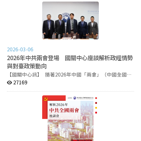
報名網址：https://reurl.cc/gnL2Op 報名日期：即日起
是工作場域，更是傾注一生心力的重要所在；其對國家的
至2026/03/19為止（若人數額滿，將提前關閉報名系
深厚且浪漫的情懷與對學術的堅持，也深刻影響家人對人
統）。 報名說明：本次座談會為實體會議（無網路直
生與志業的理解。家屬並表示，將延續邵主任關懷國事、
播），報名參加本次會議必須配合主辦單位會議措施，包
投入學術的精神，持續實踐其未竟之志。 邵玉銘主任任
括座位安排、人數限制、自備環保杯等，無法配合者，請
內兩度擔任中心主任，推動多項關鍵發展，包括興建圖書
勿報名。主辦單位有權調整辦理方式，已報名者不得異
暨會議大樓、促成中心正式併入政治大學成為校級研究中
議。 電子郵件：cyhung@nccu.edu.tw 電話：02-
心、推動參與亞太安全合作理事會中華民國委員會之運
2026-03-06
82377238姜小姐 主辦單位：國立政治大學國際關係研究
作，以及拓展國際與中國大陸研究之交流網絡，奠定國關
中心
2026年中共兩會登場 國關中心座談解析政經情勢
中心兼具學術深度與政策視野的重要基礎。 邵玉銘主任
與對臺政策動向
典範長存，其對國家民主、社會責任、新聞自由、外交教
育與學術研究之卓越貢獻，將長久銘刻人心。國關中心亦
【國關中心訊】 隨著2026年中國「兩會」（中國全國人
將承繼其精神，持續深化學術研究與政策對話，發揮智庫
民代表大會與中國人民政治協商會議全國委員會）登場，
27169
功能，回應時代需求。 －－－－－－－－－－－－ 關注
會中除國務院總理發表政府工作報告外，高層領導人談
國關中心，隨時掌握最新消息！ Facebook｜
話、政策方向、政府人事動態、及「十五五規劃」的審議
https://www.facebook.com/nccuiir Instagram｜
亦備受外界關注。國立政治大學國際關係研究中心（以下
https://www.instagram.com/nccu_iir YouTube｜
簡稱「國關中心」）於今（6）日上午舉辦座談會，邀集
https://youtube.com/@nccuiir 支持國關｜
學者從中國政治、經濟與兩岸關係等面向進行分析，探討
https://iir.nccu.edu.tw/PageDoc/Detail?
兩會所釋出的政策訊號及其對區域局勢可能帶來的影響。
fid=13762&id=33943
本場座談會由國關中心主任、東亞研究所特聘教授王信賢
主持，與談人包括政治學系與東亞研究所特聘教授寇健