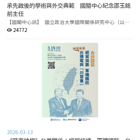
的國際格局，而臺灣問題屬於中國核心利益，因此不會被
承先啟後的學術與外交典範 國關中心紀念邵玉銘
視為可交換的談判籌碼，而是重點在於劃定底線與控管分
前主任
歧。他進一步指出，未來美中在臺灣議題上的互動，可能
【國關中心訊】 國立政治大學國際關係研究中心（以下
聚焦於美國對臺軍售、臺灣總統過境美國、美國官員訪臺
簡稱「國關中心」）為悼念前主任邵玉銘先生，於3月20
24772
層級，以及美方強化臺美關係等面向，北京也將藉此觀察
日下午舉辦「銘刻時代的風華—邵玉銘前主任紀念座談
美國對臺政策的實際走向。 馬振坤則從軍事角度分析川
會」。邵主任一生致力於新聞政策、外交事務與學術發
習會。他指出，習近平在會談中提及，若臺灣問題處理不
展，歷任行政院新聞局局長、外交部北美事務協調委員會
當，可能導致中美發生碰撞甚至衝突，相關發言帶有明顯
主任委員、公共電視與華視董事長、國立政治大學外交研
軍事威懾意味，目的之一在於動搖美國支持臺灣的決心。
究所所長及國關中心主任等要職，為國家社會無私奉獻，
然而，中國一方面以強硬姿態對外表態，另一方面又希望
影響深遠。 本次紀念座談會由李蔡彥校長預錄致詞影片
與美國建立戰略穩定關係，顯示其戰略上存在一定程度的
揭開序幕，並特別邀請曾與邵主任共事之退休研究員及行
躁進現象。此外，近期解放軍高層持續整肅與人事清洗，
政同仁重返中心，共同追思緬懷。籌辦過程中，國關中心
也反映出其軍事體系仍面臨指揮鏈與人才銜接問題。 在
亦整理大量歷史檔案與資料，細緻呈現邵主任任內帶領中
綜合討論與媒體提問階段，與會來賓關注美國對臺軍售、
心推動學術與政策發展的歷程，並製作回顧影音，由現任
美中關係未來定位，以及美國關稅與科技管制等議題。與
主任王信賢代表致贈邵主任家屬，表達深切敬意與追思之
談學者普遍認為，中美兩強格局短期內仍將持續，而中方
情。 與談人分享中，趙春山前副主任回憶與邵主任長年
亦期待與美國建立更為平等的互動關係。因此，雙方未來
於不同單位共事的深厚情誼，不僅為長官與部屬，更為私
仍需維持有效對話管道，包括元首外交、經貿關稅與安全
交甚篤的摯友；何思因前主任則談及邵主任撰寫自傳及共
領域的高層溝通機制，同時亦須相互理解彼此紅線與核心
同研討學術議題的點滴往事；嚴震生前主任回顧在邵主任
2026-03-13
利益，以避免誤判與衝突升高。 本次座談會共吸引130
帶領下赴美參與中國大陸問題研討會、赴韓出席首爾論壇