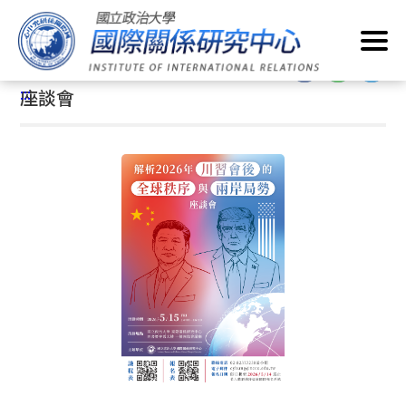
跳
首頁
/
最新消息
/
座談會
到
主
:::
要
:::
座談會
內
容
區
塊