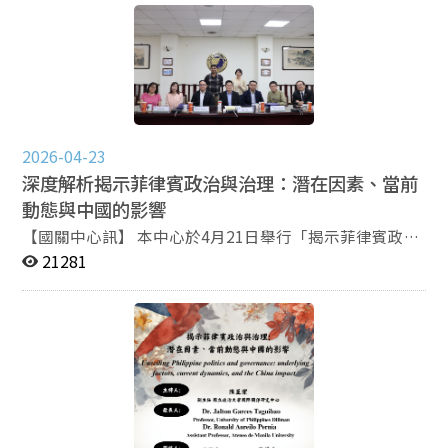
（以下簡稱「國關中心」）於今（15）日下午舉辦時事座
談會，邀集多位專家學者，從美中政治、國際關係及地緣
政治等面向，分析此次川習會所釋出的外交訊號，以及對
區域局勢與兩岸關係可能帶來的影響。 本場座談會由國
關中心主任、東亞研究所特聘教授王信賢主持，與談人包
括東海大學政治學系教授邱師儀、國防大學中共軍事事務
研究所教授馬振坤、淡江大學兩岸關係研究中心主任張五
2026-04-23
岳、國立臺灣大學政治學系教授張登及，以及國關中心兼
任研究員嚴震生。 王信賢於引言時表示，川習會影響的
深度解析揭示菲律賓政治與治理：潛在因素、當前
不僅是美中雙邊關係，更牽動整體國際局勢發展。當前大
動態與中國的影響
國互動可謂「全球一盤棋」，沒有任何國家能置身事外。
【國關中心訊】 本中心於4月21日舉行「揭示菲律賓政治
他指出，大國競爭與協商不可能透過一次會談便解決所有
與治理：潛在因素、當前動態與中國的影響」
21281
分歧，而是需經過多輪互動與持續博弈，逐步形成新的平
（Unveiling Philippine politics and governance:
衡。此次川習會的核心，在於追求戰略穩定，雙方皆有各
underlying factors, current dynamics, and the China
自欲達成的目標，而非單純的交易關係。 嚴震生指出，
impact）座談會，由陳至潔副主任主持，邀請菲律賓大
此次川習會因伊朗戰爭等國際情勢影響而延至今日舉行。
學迪里曼分校（UP Diliman）Jalton Garces Taguibao教
半年前川普與習近平於釜山會面時，中方並未就臺灣議題
授及馬尼拉雅典耀大學（Ateneo de Manila University）
明確表態；然而此次回到北京主場，中方勢必會對臺灣問
Ronald Aurelio Pernia助理教授擔任發表人，針對「菲律
題有所陳述與宣示。他進一步比較新華社與白宮發布的新
賓國內政治與選舉」與「中國影響力」分享看法，並邀請
聞稿後指出，雙方對會談內容的文字敘述存在差異。對於
國防大學國際安全研究所副教授游雅雯、中研院政治學研
是否觸及臺灣議題，美方採取「既不承認、也不否認」的