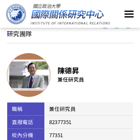
跳
首頁
/
關於我們
/
研究團隊
到
主
:::
要
:::
研究團隊
內
容
區
塊
陳德昇
兼任研究員
職稱
兼任研究員
直撥電話
82377351
校內分機
77351