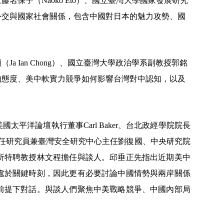
江藤名保子（
Naoko Eto
）、國立臺灣大學國家發展研究
外交與國家社會關係，包含中國對日本的魅力攻勢、國
穎（
Ja Ian Chong
）、國立臺灣大學政治學系副教授郭銘
的態度、美中軟實力競爭如何影響台灣對中認知，以及
美國太平洋論壇執行董事
Carl Baker
、台北政經學院院長
任研究員兼臺灣安全研究中心主任劉復國、中央研究院
所特聘教授林文程擔任與談人。邱垂正先指出近期美中
處於關鍵時刻，因此更有必要討論中國情勢與兩岸關係
前提下對話。與談人們聚焦中美戰略競爭、中國內部局