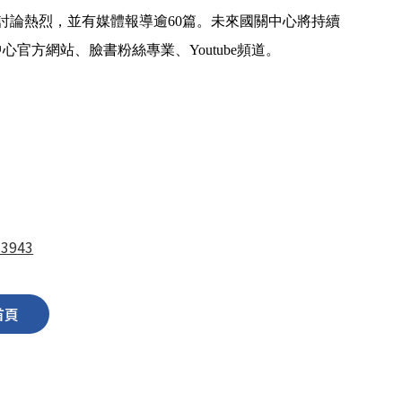
討論熱烈，並有媒體報導逾
60
篇。未來國關中心將持續
中心官方網站、臉書粉絲專業、
Youtube
頻道。
33943
首頁