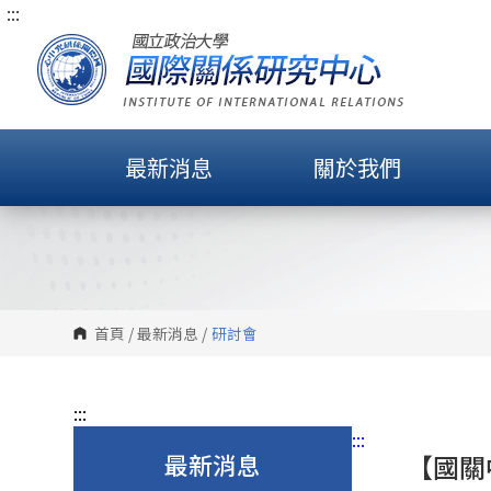
:::
跳
到
主
要
內
容
最新消息
關於我們
區
塊
首頁
/
最新消息
/
研討會
:::
:::
最新消息
【國關