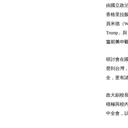
由國立政
香格里拉
員米德（
W
Trump
」與
當前美中
研討會在
脅到台灣
全，更有
政大副校
積極與校
中全會，