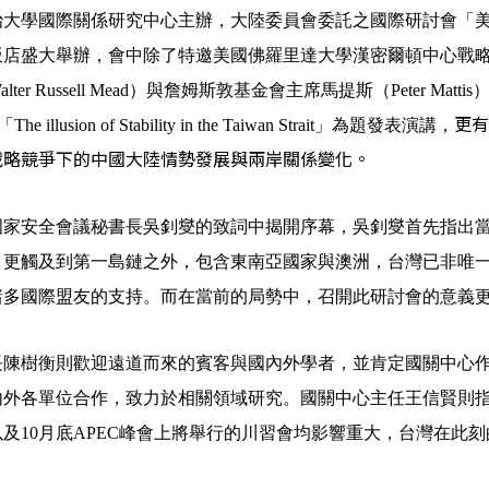
治大學國際關係研究中心主辦，大陸委員會委託之國際研討會「
飯店盛大舉辦，會中除了特邀美國佛羅里達大學漢密爾頓中心戰
alter Russell Mead
）與詹姆斯敦基金會主席馬提斯（
Peter Mattis
更
「
The illusion of Stability in the Taiwan Strait
」為題發表演講，
戰略競爭下的中國大陸情勢發展與兩岸關係變化。
國家安全會議秘書長吳釗燮的致詞中揭開序幕，吳釗燮首先指出
，更觸及到第一島鏈之外，包含東南亞國家與澳洲，台灣已非唯
諸多國際盟友的支持。而在當前的局勢中，召開此研討會的意義
長陳樹衡則歡迎遠道而來的賓客與國內外學者，並肯定國關中心
內外各單位合作，致力於相關領域研究。國關中心主任王信賢則
以及
10
月底
APEC
峰會上將舉行的川習會均影響重大，台灣在此刻