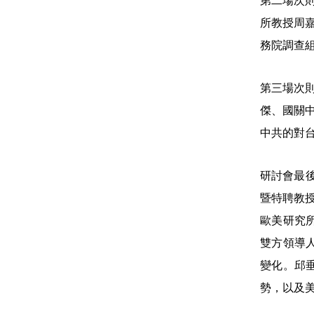
第二場次
所教授周
務院調查
第三場次
傑、國關
中共的對
研討會最
暨特聘教
歐美研究
雙方領導
變化。邱
勢，以及