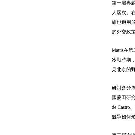
第一場專
人層次。
維也適用
的外交政
Mattis
在第
冷戰時期
見北京的
研討會分
國蒙田研
de Castro
、
競爭如何