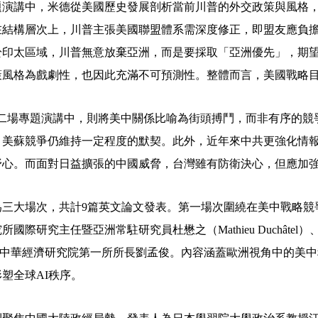
題演講中，米德從美國歷史發展剖析當前川普的外交政策與風格
在結構層次上，川普主張美國聯盟體系需深度修正，即盟友應負
於印太區域，川普無意放棄亞洲，而是要採取「亞洲優先」，期
策風格為戲劇性，也因此充滿不可預測性。整體而言，美國戰略
二場專題演講中，則將美中關係比喻為街頭搏鬥，而非有序的競
，美蘇競爭仍維持一定程度的默契。此外，近年來中共更強化情
野心。而面對日益擴張的中國威脅，台灣雖有防衛決心，但應加
為三大場次，共計
9
篇英文論文發表。第一場次圍繞在美中戰略競
究所國際研究主任暨亞洲常駐研究員杜懋之（
Mathieu Duchâtel
）
中華經濟研究院第一所所長劉孟俊。內容涵蓋歐洲視角中的美中
形塑全球
AI
秩序。