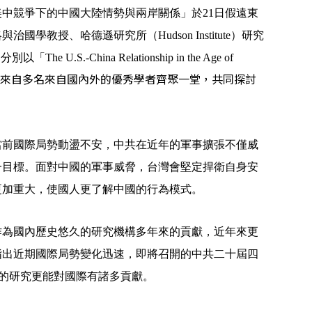
美中競爭下的中國大陸情勢與兩岸關係」於
21
日假遠東
略與治國學教授、哈德遜研究所（
Hudson Institute
）研究
）分別以「
The U.S.-China Relationship in the Age of
有來自多名來自國內外的優秀學者齊聚一堂，共同探討
當前國際局勢動盪不安，中共在近年的軍事擴張不僅威
一目標。面對中國的軍事威脅，台灣會堅定捍衛自身安
更加重大，使國人更了解中國的行為模式。
作為國內歷史悠久的研究機構多年來的貢獻，近年來更
指出近期國際局勢變化迅速，即將召開的中共二十屆四
的研究更能對國際有諸多貢獻。