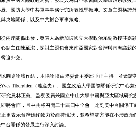
則聚焦中國大陸政經局勢，發表人為日本學習院大學政治系教授
嘉辰、國防大學中共軍事事務研究所教授馬振坤。文章主題橫跨
組與央地關係，以及中共對台軍事策略。
則從兩岸關係出發，發表人為新加坡國立大學政治系副教授莊嘉
中心副主任陳至潔，探討主題包含東南亞國家對台灣與南海議題
台脅迫外交。
後以圓桌論壇作結，本場論壇由陸委會主委邱垂正主持，並邀請
授
Yves Tiberghien
（蕭逸夫）、國立政治大學國際關係研究中心兼
所研究員林正義、監察委員兼國立中山大學中國與亞太區域研究
人即將會面，且中共將召開二十屆四中全會，此刻美中台關係正
垂正更表示台灣始終致力於維持現狀，並希望雙方能在不涉政治
美中台關係的發展進行深入討論。