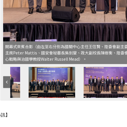
開幕式來賓合影（由左至右分別為國關中心主任王信賢、陸委會副主
主席Peter Mattis、國安會秘書長吳釗燮、政大副校長陳樹衡、
心戰略與治國學教授Walter Russell Mead）。
心訊】