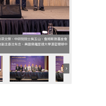
委梁文傑、中研院院士吳玉山、詹姆斯敦基金會
陸委會副主委沈有忠、美國佛羅里達大學漢密爾頓中