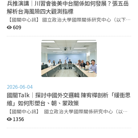
位：教育部大專校院人文與社會科學領域標竿計畫
兵推演講｜川習會後美中台關係如何發展？張五岳
解析台海風險四大觀測指標
【國關中心訊】 國立政治大學國際關係研究中心（以下簡
稱國關中心）於6月4日午間舉辦兵推學院系列演講，邀請
609
淡江大學兩岸關係研究中心主任張五岳副教授蒞校演講。
張五岳長期研究中共對台政策、兩岸關係與國際局勢，本
次演講聚焦於分析美中大國博弈下的台海風險觀測指標，
並由國關中心主任王信賢主持，吸引多位專家和學生參
與。 張五岳首先分析近期國際局勢。他指出，川普政府
先後對委內瑞拉及伊朗採取強硬行動，在對外干涉的過程
中，川普成功區隔「國家威脅」和「領導人友誼」，以個
人關係化解強權對抗風險。在國內，川普需應對期中選舉
2026-06-04
壓力，力圖保持共和黨眾議院多數黨地位。張五岳認為，
川普下一步的重要戰略目標可能是推動古巴政權更迭。
國關Talk｜探討中國外交邏輯 陳宥樺剖析「緩衝思
談及美中關係，張五岳分析，美中兩國在高端產業與科技
維」如何形塑台、朝、蒙政策
領域將持續推動脫鉤。中國以其稀土儲備和稀土精煉產能
【國關中心訊】 國立政治大學國際關係研究中心（以下
作為對美談判的主要籌碼。面對美國的長臂管轄制裁，中
簡稱國關中心）今（4）日上午舉辦國關Talk系列講座，
1356
國也通過立法進行反擊，並嚴防技術外洩。 張五岳認
邀請日本秋田國際教養大學（Akita International
為，台海問題的核心在於美中互動形成的「大兩岸」，而
University）全球研究學程副教授陳宥樺蒞校演講。陳宥
非僅是兩岸之間的「小兩岸」。他指出，對於中共而言，