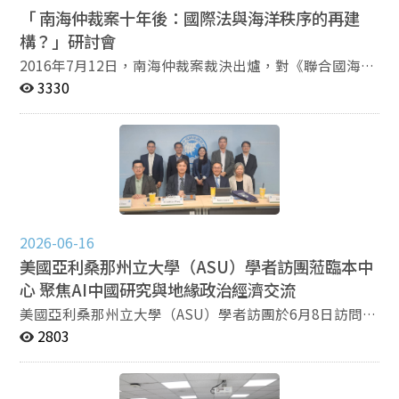
是高度依賴既有規範、組織慣例與儀式實踐，透過重複運
「 南海仲裁案十年後：國際法與海洋秩序的再建
作，使改革得以被內化與穩定。 首先，在組織運作上，
構？」研討會
檢察體系具有鮮明的科層特徵。法律明定上下級檢察院屬
2016年7月12日，南海仲裁案裁決出爐，對《聯合國海洋
於「領導」關係，而非法院體系較具獨立性的「指導」模
法公約》的解釋與適用、島礁地位、歷史性權利主張、專
3330
式，使上級意志能快速向下貫徹，並成為推動新制度的重
屬經濟區權利義務，以及區域海洋秩序發展，皆產生深遠
要基礎。 其次，檢察機關導入高度量化的績效管理機
影響。十年之後，南海情勢仍持續牽動國際法、區域安全
制，建立即時監測與排名制度，將案件處理成果、改革指
與我國海洋政策定位。 臺灣安全研究中心將於 2026年6月
標與升遷獎懲直接連結。透過數據治理與績效競爭，新制
25日 舉辦「南海仲裁案十年後：國際法與海洋秩序的再
度得以快速擴散並形成日常實踐。 第三，制度運作亦仰
建構？」學術研討會，邀集國際法、區域安全及海洋政策
賴頻繁的政治與業務學習。檢察官需定期參與集體學習並
領域專家學者，從法律與戰略雙重角度，回顧南海仲裁案
完成「台帳」紀錄，由上級進行抽查。這類看似形式性的
十年來的影響，並討論我國南海政策之未來方向。 ▍研討
日常程序，實際上承擔了強化組織認同、維持思想一致與
重點 一、南海仲裁案十年來區域情勢的變化評估（國際
2026-06-16
確保政策落實的重要功能。 在談及制度改革的實際影響
法、區域戰略） 二、我國南海政策定位 ▍活動資訊 時間
美國亞利桑那州立大學（ASU）學者訪團蒞臨本中
時，傅強特別分析認罪認罰從寬制度下的法檢關係變化。
｜2026年6月25日（四）13:00–17:00 地點｜政大公企中
檢察官透過提出「精準量刑建議」，逐漸介入傳統由法院
心 聚焦AI中國研究與地緣政治經濟交流
心 A747CB 語言｜中文 ▍主辦單位 國立政治大學國際關
主導的裁判空間。由於法官對量刑建議採納率相當高，部
​美國亞利桑那州立大學（ASU）學者訪團於6月8日訪問本
係研究中心、臺灣安全研究中心、亞太政策研究協會、中
分學者因此提出「檢察官司法」的觀察，關注審判獨立是
中心，由本中心王信賢主任、陳至潔副主任、林義鈞副主
2803
華民國國際法學會、中華民國海洋事務與政策協會 ▍指導
否受到壓縮。 不過，傅強也指出，法官與檢察官之間並
任、曾偉峯副研究員，以及經濟系王信實副教授共同接
單位 海洋委員會 報名連結｜https://bit.ly/SCS-Law-
非單純競爭關係。兩者往往來自相近的法學教育背景，形
待。雙方就AI技術如何應用於中國研究、半導體產業與經
Order 歡迎關心南海情勢、國際海洋法、海洋安全與區域
成具有共同專業認同的「法律共同體」。在實務運作中，
濟安全、全球地緣政治，以及未來雙邊學者互訪與跨國學
秩序議題的各界朋友踴躍報名參加。