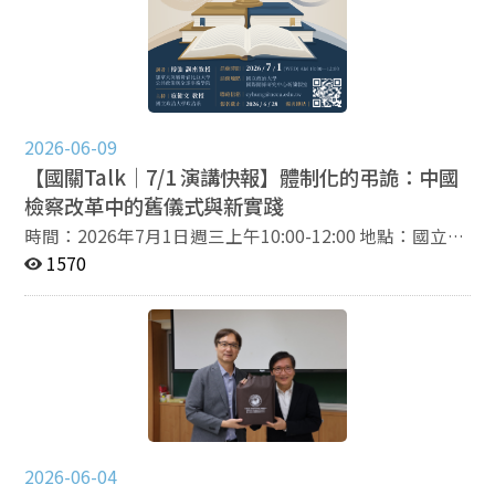
Superpower? An Analysis of China’s Technological
Advancement at the opening session and fruitful
interdisciplinary exchanges among scholars and
experts across study fields in international relations
and national security, business and industrial
management, as well as economic development. More
than 60 participants showed up, including 15 research
2026-06-09
presenters and 10 discussants in five academic panels.
【國關Talk｜7/1 演講快報】體制化的弔詭：中國
The event was co-organized by Dr. Chyungly Lee
檢察改革中的舊儀式與新實踐
(NCCU), Janet Tan (SJCU), and I Elizabeth Cha (CYCU).
時間：2026年7月1日週三上午10:00-12:00 地點：國立政
－－－－－－－－－－－－ Follow the IIR and stay
治大學國際關係研究中心新簡報室（臺北市文山區萬壽路
1570
updated with the latest news! Official website｜
64號） 講題：體制化的弔詭：中國檢察改革中的舊儀式
https://iir.nccu.edu.tw/ Facebook｜
與新實踐 講者：傅強講座教授（加拿大英屬哥倫比亞大學
https://www.facebook.com/nccuiir Instagram｜
公共政策與全球事務學院） 主持人：寇健文教授（國立政
https://www.instagram.com/nccu_iir YouTube｜
治大學政治系） 語言：中文 流程：09:30-10:00 報到、師
https://youtube.com/@nccuiir Support to IIR｜
長交流 10:00-10:10 主持人開場與介紹 10:10-
https://iir.nccu.edu.tw/PageDoc/Detail?
11:10 演講 11:10-12:00 提問與回答Q&A 報名連結：
fid=13762&id=33943
https://reurl.cc/6G4oMr 報名截止：2026年6月28日 電子
郵件：cyhung@nccu.edu.tw 主辦單位：國立政治大學國
2026-06-04
際關係研究中心、中國大陸研究中心、臺北論壇 補助單