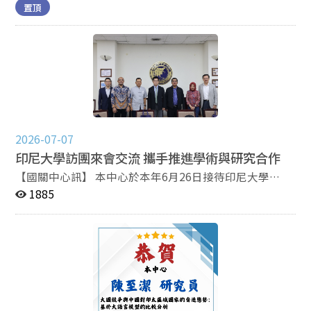
置頂
包含：《問題與研究》、《中國大陸研究》、《Issues &
Studies》、《問題と研究》等。國關中心為了擴大期刊
影響力，特別於2025年8月25日召開了四份期刊的編輯聯
合工作會議，由國關中心王信賢主任主持，與陳至潔副主
任、林義鈞副主任、王韻副研究員、石原忠浩副研究員，
與政大外交系張文揚教授，以及四位編輯助理，一同為下
半年度及未來的願景進行討論和決策。 在此次的會議
中，王信賢主任強調國關中心出版的四份期刊是政治大學
的驕傲、國關中心的光榮，原因是政大國關中心於1956
2026-07-07
年創刊了臺灣最早的政治學期刊—《問題與研究》，並且
印尼大學訪團來會交流 攜手推進學術與研究合作
在1960年代陸續發行了《匪情月報（後改成：《中國大
【國關中心訊】 本中心於本年6月26日接待印尼大學
陸研究》）》、《Issues & Studies》、《問題と研究》
（Universitas Indonesia, UI）訪團來訪，由陳至潔副主
1885
等國關中心刊物，不曾間斷。同時，國關中心刊物成功的
任接待，本次訪團由印尼大學校長暨工程學教授賀理博士
公開發行過程，更在1970年代之後成為其它新興的台灣
（Prof. Dr. Heri Hermansyah）率團，成員包括主管校務
政治學學術期刊的效法對象。近期，國關中心刊物除了持
設施副校長暨護理學教授安古斯教授（Prof. Agus
續被收錄於重要學術期刊資料庫外，更屢次獲得國家圖書
Setiawan）、經濟商業學院院長尤理安提博士（Yulianti
館、華藝Airiti Library的傳播獎項榮耀。政大國關中心除
Abbas, Ph.D.），以及職訓計畫主任薩弗林博士（Dr.
了與有榮焉之外，更深刻感受上述四大刊物的永續經營是
Safrin Arifin），本中心曾偉峯副研究員及劉復國兼任研
任重道遠的任務。因此，編輯聯合工作會議決議，國關中
究員共同與會交流。 座談中雙方就未來可能合作方向及共
心四份期刊將常態性地與臺灣重要政治學門學會、年會合