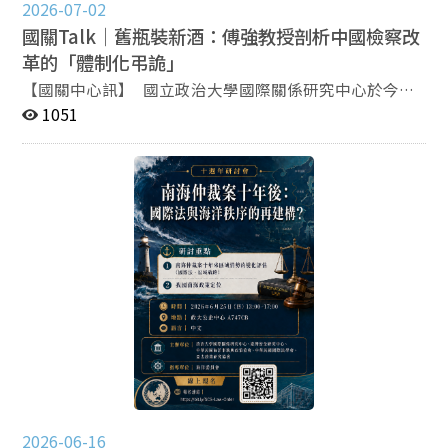
《Issues&Studies》http://issues.nccu.edu.tw/ 《問題
2026-07-02
と研究》http://iirj.nccu.edu.tw/index.html
國關Talk｜舊瓶裝新酒：傅強教授剖析中國檢察改
革的「體制化弔詭」
【國關中心訊】 國立政治大學國際關係研究中心於今
（1）日舉辦「國關Talk」學術講座，邀請加拿大英屬哥
1051
倫比亞大學（UBC）公共政策與全球事務學院教授傅強博
士，以「體制化的弔詭：中國檢察改革中的舊儀式與新實
踐」為題發表演講，並由政治學系寇健文教授主持，深入
探討中國檢察體系在權力重組下的制度轉型邏輯。 傅強
指出，中國檢察制度自2018年憲法修正後歷經重大調
整，其中關鍵並非僅止於領導人任期安排，而是檢察院原
有的「反貪污」與「反瀆職」（兩反）職權轉移至新成立
的監察委員會。在中國司法體系中，兩反職能代表主動偵
查權，是檢察機關制衡行政與官僚體系的重要工具。 隨
著核心權力移轉，檢察機關面臨角色重塑壓力。傅強形
容，這如同「老虎失去牙齒」，迫使檢察體系尋求新的制
度定位，因此逐步將重心轉向認罪認罰從寬制度、公益訴
訟與企業合規等新業務。這場改革不只是職能調整，更涉
及組織權力與制度合法性的重新建構。 傅強認為，中國
新制度的建立與常態化，並非單純依靠理性行政改革，而
2026-06-16