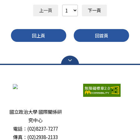
樺以其甫由Routledge出版的新書《Buffer Thinking in
2035年、2049年是其解決台灣問題的兩個重要時間點。
Chinese Foreign and Security Policy》為題，探討中國
對於如何觀測中共對台政策，他提出了四項觀測指標，分
上一頁
下一頁
對台灣、北韓與蒙古政策背後的戰略邏輯。講座由國關中
別是官方講話的人員層級、遣詞用句之內涵、媒體報導規
心副主任陳至潔主持，吸引多位專家學者與學生參與。
格以及出現頻率高低。他進一步指出中共對台政策和兩岸
陳宥樺指出，傳統國際關係理論普遍認為，國家行為會隨
關係變化的四個關鍵因素，包括美中高層對話管道、美台
國際權力結構變化而調整。然而，回顧過去80年的中國外
回上頁
回首頁
外交和軍事強化行動、兩岸官方互信對話情況，以及台灣
交史可發現一項特殊現象：儘管國際格局歷經二戰後美國
內部國會朝小野大的政治結構。 展望2026年上半年，張
主導、冷戰兩極體制及當前美中競爭，中國對美國、蘇聯
五岳認為有三項值得持續關注的重要事件，包括中國的
（俄羅斯）等大國的政策多有轉變，但對台灣、北韓與蒙
「兩會」、「鄭習會」與「川習會」。若賴總統未來規劃
古三地的政策目標卻展現高度延續性。對台政策可追溯至
出訪，外界關注焦點仍將集中於過境美國的安排，包括過
1940年代，對北韓的安全支持始於韓戰時期，而對蒙古
境時間、地點及內容等因素。最後，他簡要提及美國目前
維持中立的要求也已延續數十年。 為解釋此現象，陳宥
中國研究人才的減少，此一問題在台灣亦然，他並提出台
樺提出「緩衝思維」（Buffer Thinking）理論框架。他認
灣要「抗中」的前提應該是「知中」。 在提問環節中，
為，當中國將某個大國視為潛在對手時，便會特別重視雙
與會來賓關注川普的任期時間對於中共對台政策之影響、
方之間的地理空間，希望透過維持戰略縱深與安全距離，
中美關係穩定度對台灣之利弊、中國各官方發布平台的權
瀏覽人次：
6683473
避免周邊地區落入對手勢力範圍。這種思維不僅源於地理
威性等議題。張五岳認為，目前兩岸關係風險大於機遇，
因素，也深受近代中國遭受外來侵略的歷史記憶影響，使
國立政治大學 國際關係研
但風險仍屬可控；就中國官方對外發布的訊息而言，仍以
決策者傾向以預防性方式維護國家安全。 在台灣議題
究中心
《人民日報》最具權威性。 本次演講共吸引50名校內外
上，陳宥樺指出，北京長期將台灣視為防止美國勢力深入
師生、媒體記者、國內外研究機構代表參與，現場討論與
電話：(02)8237-7277
中國沿海的重要戰略屏障，因此即使國際環境發生變化，
互動熱烈。本中心未來將持續扮演即時政策研析與公共對
傳真：(02)2938-2133
其政策目標始終維持高度一致。中國透過外交、經濟與軍