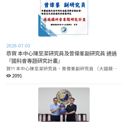
同關切議題交換意見，並就後續推動學術交流、研究合作
作，持續推廣刊物影響力。其次，四份期刊也將透過後年
及人員互訪等合作形式進行初步討論，為雙方未來持續互
（2027）國立政治大學100週年校慶活動，強化期刊榮耀
動與建立合作關係奠定基礎。
與政大歷史的結合，彰顯國關中心的特殊貢獻。 《問題
與研究》是華文世界首份研究國際關係、區域研究、國際
發展、政治經濟學等全球性議題的刊物；《中國大陸研
究》是臺灣及華人世界第一本從社會科學的角度，探討中
國大陸各領域發展的刊物；《Issues & Studies》則為臺
2026-07-03
灣首份以英文出版的政治學期刊，致力於探討臺灣、中國
恭賀 本中心陳至潔研究員及曾偉峯副研究員 通過
和東亞國內和國際事務相關議題；《問題と研究》是臺灣
『國科會專題研究計畫』
唯一以日文出版的學術期刊，收錄內容包括中國研究與亞
太研究。四份期刊皆為每年3、6、9、12月出刊，《問題
賀!!! 本中心陳至潔研究員、曾偉峯副研究員 〈大國競爭
與研究》及《中國大陸研究》持續收錄於TSSCI學術期刊
與中國對印太區域國家的脅迫態勢：基於大語言模型的比
2091
資料庫，《Issues & Studies》收錄於Scopus、ESCI等國
較分析〉 〈中國威權政治中的政治展演與官僚紀律：非語
際期刊資料庫，《問題と研究》則收錄於華藝Airiti
言政治溝通的多模態研究〉 通過 『國科會專題研究計
Library。 在會議的尾聲，王信賢主任歡迎大家隨時掌握
畫』
國關中心的最新消息，未來四本期刊也會秉持高標準的學
術精神，持續出版優質學術作品；同時，也歡迎有志之士
踴躍投稿，共同參與榮耀。 歡迎投稿： 《問題與研究》
季刊 http://wenti.nccu.edu.tw/ 《中國大陸研究》
http://mcs.nccu.edu.tw/index.html