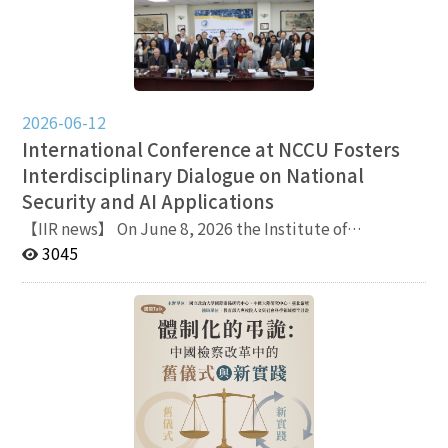
雙方常透過非正式協調維持平衡；當量刑建議過度強勢
術聯盟合作規劃等議題進行討論。
時，法官也可能透過技術性調整，重新拉回制度互動空
間。 演講最後，傅強強調，理解中國制度變遷不能僅套
用西方理性化與制度現代化理論，而需回到中國政治運作
的歷史脈絡，理解新制度如何依附既有組織文化、儀式與
人際網絡而形成穩定秩序。 本次講座由國關中心、中國
2026-06-12
大陸研究中心與臺北論壇共同主辦，現場討論熱烈。國關
International Conference at NCCU Fosters
中心表示，未來將持續關注重大國際與兩岸議題，透過學
Interdisciplinary Dialogue on National
術研究與公共對話，提供多元且具深度的政策觀察。 －
Security and AI Applications
－－－－－－－－－－－ 關注國關中心，隨時掌握最新消
息！ Facebook｜https://www.facebook.com/nccuiir
【IIR news】 On June 8, 2026 the Institute of
Instagram｜https://www.instagram.com/nccu_iir
International Relations, in collaboration with School of
3045
YouTube｜https://youtube.com/@nccuiir 支持國關｜
Operations and Supply Chain Management at San Jose
https://iir.nccu.edu.tw/PageDoc/Detail?
State University (SJSC) and College of Intelligent
fid=13762&id=33943
Computing and Quantum Information at Chung Yuan
Christian University (CYCU), hosted an International
Conference on National Security and Supply Chain
Management: AI Applications and Beyond at National
Chengchi University (NCCU). The Conference
highlighted a special report on Towards an AI