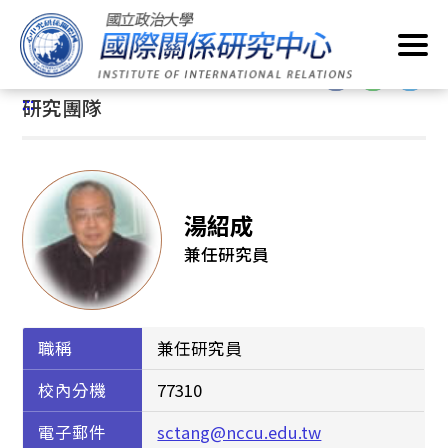
跳
首頁
/
關於我們
/
研究團隊
到
主
:::
要
:::
研究團隊
內
容
區
塊
湯紹成
兼任研究員
職稱
兼任研究員
校內分機
77310
電子郵件
sctang@nccu.edu.tw