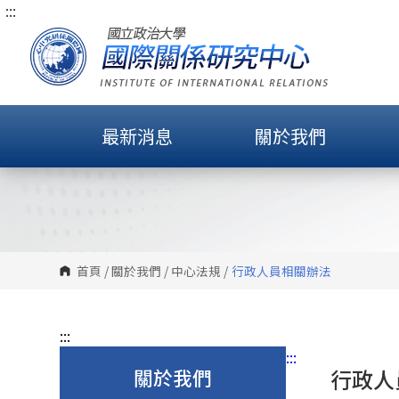
:::
跳
到
主
要
內
容
最新消息
關於我們
區
塊
首頁
/
關於我們
/
中心法規
/
行政人員相關辦法
:::
:::
關於我們
行政人