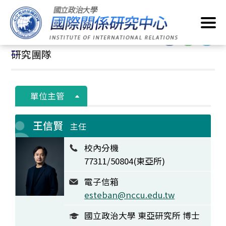
跳
首頁
/
關於我們
/
研究團隊
到
主
:::
要
:::
研究團隊
內
容
區
塊
單位主管
王信賢
主任
校內分機
77311/50804(東亞所)
電子信箱
esteban@nccu.edu.tw
國立政治大學 東亞研究所 博士