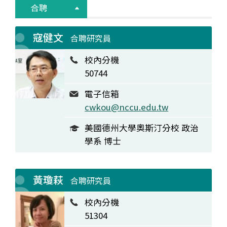
合聘
寇健文
合聘研究員
校內分機
50744
電子信箱
cwkou@nccu.edu.tw
美國德州大學奧斯汀分校 政治
學系 博士
黃瓊萩
合聘研究員
校內分機
51304