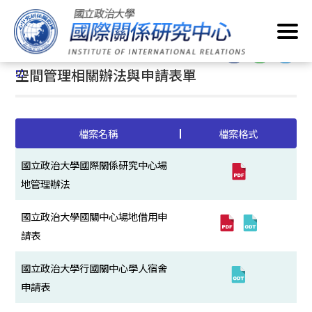
跳
首頁
/
關於我們
/
中心法規
/
空間管理相關辦法與申請表單
到
主
:::
要
:::
空間管理相關辦法與申請表單
內
容
區
塊
檔案名稱
檔案格式
國立政治大學國際關係研究中心場
地管理辦法
國立政治大學國關中心場地借用申
請表
國立政治大學行國關中心學人宿舍
申請表