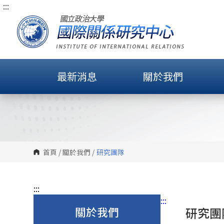
:::
跳
到
主
要
內
容
最新消息
關於我們
區
塊
首頁
/
關於我們
/
研究團隊
:::
:::
關於我們
研究團