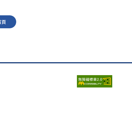
首頁
瀏覽人次：
6699693