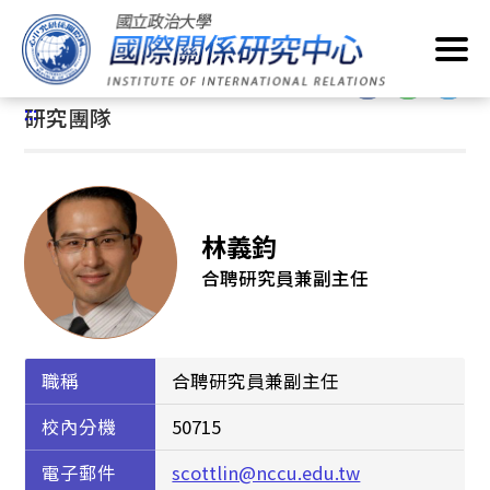
跳
首頁
/
關於我們
/
研究團隊
到
主
:::
要
:::
研究團隊
內
容
區
塊
林義鈞
合聘研究員兼副主任
職稱
合聘研究員兼副主任
校內分機
50715
電子郵件
scottlin@nccu.edu.tw