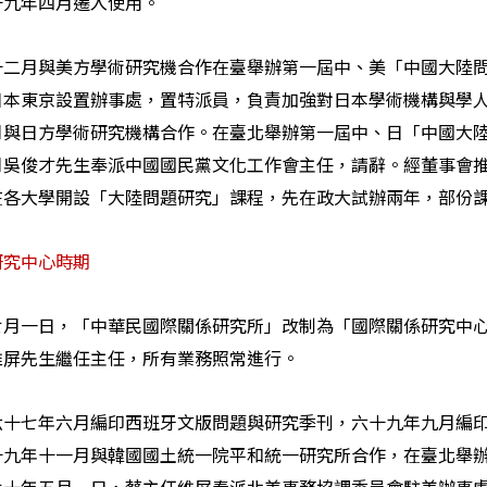
十九年四月遷入使用。
十二月與美方學術研究機合作在臺舉辦第一屆中、美「中國大陸
日本東京設置辦事處，置特派員，負責加強對日本學術機構與學
月與日方學術研究機構合作。在臺北舉辦第一屆中、日「中國大
月吳俊才先生奉派中國國民黨文化工作會主任，請辭。經董事會
在各大學開設「大陸問題研究」課程，先在政大試辦兩年，部份
研究中心時期
七月一日，「中華民國際關係研究所」改制為「國際關係研究中
維屏先生繼任主任，所有業務照常進行。
六十七年六月編印西班牙文版問題與研究季刊，六十九年九月編
十九年十一月與韓國國土統一院平和統一研究所合作，在臺北舉