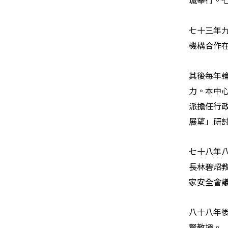
城舉行。
七十三年
機構合作
其後每年
力。本中
派擔任行
展望」研
七十八年
長林碧炤
家安全會
八十八年
賢教授。