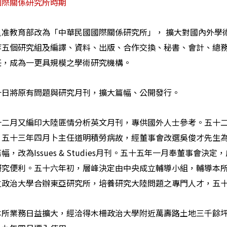
國際關係研究所時期
呈准教育部改為「中華民國國際關係研究所」， 擴大對國內外學
等五個研究組及編譯、資料、出版、合作交換、秘書、會計、總
任，成為一更具規模之學術研究機構。
十日將原有問題與研究月刊，擴大篇幅、公開發行。
十二月又編印大陸匪情分析英文月刊，專供國外人士參考。五十
。五十三年四月卜主任道明積勞病故，經董事會改選吳俊才先生
幅，改為Issues & Studies月刊。五十五年一月奉董事
研究便利。五十六年初，層峰決定由中央成立輔導小組，輔導本
立政治大學合辦東亞研究所，培養研究大陸問題之專門人才，五
本所業務日益擴大，經洽得木柵政治大學附近萬壽路土地三千餘