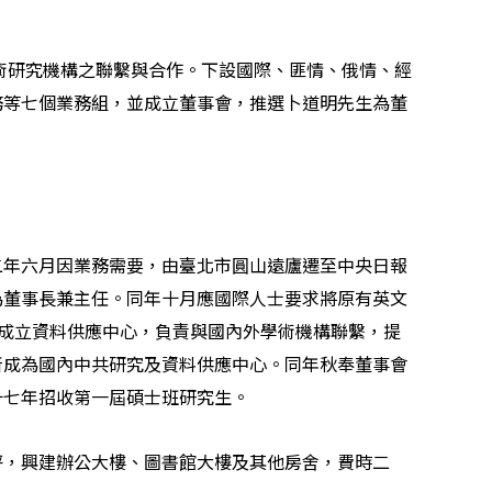
術研究機構之聯繫與合作。下設國際、匪情、俄情、經
務等七個業務組，並成立董事會，推選卜道明先生為董
二年六月因業務需要，由臺北市圓山遠廬遷至中央日報
為董事長兼主任。同年十月應國際人士要求將原有英文
會決定，成立資料供應中心，負責與國內外學術機構聯繫，提
所成為國內中共研究及資料供應中心。同年秋奉董事會
十七年招收第一屆碩士班研究生。
坪，興建辦公大樓、圖書館大樓及其他房舍，費時二