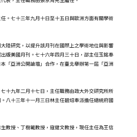
處代表，主任職務由張京育先生繼任。
主任。七十三年九月十日至十五日與歐洲方面有關學術
國大陸研究，以提升該月刊在國際上之學術地位與影響
起出版美國月刊。七十六年四月三十日，邵主任玉銘奉
日本「亞洲公開論壇」合作，在臺北舉辦第一屆「亞洲
。七十九年二月十七日，主任職務由政大外交研究所所
圍。八十三年十一月三日林主任碧炤奉派擔任總統府國
震生教授、丁樹範教授，寇健文教授，現任主任為王信