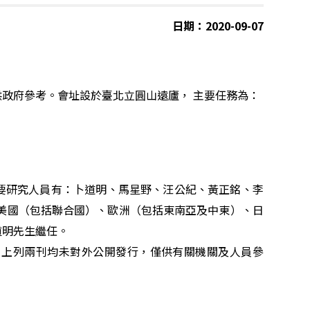
日期：2020-09-07
政府參考。會址設於臺北立圓山遠廬， 主要任務為：
要研究人員有：卜道明、馬星野、汪公紀、黃正銘、李
美國（包括聯合國）、歐洲（包括東南亞及中東）、日
道明先生繼任。
，上列兩刊均未對外公開發行，僅供有關機關及人員參