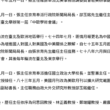
七十年五月一日，蔡主任維屏奉派北美事務協調委員會駐美辦事
九月一日，張主任京育奉派行政院新聞局局長，邵玉銘先生繼任
在臺北舉辦第一屆「中歐學術會議」。
輪流在臺北及歐洲地區舉行。七十四年七月，匪情月報更名為中
心為增進國人對國人對美國及中美關係之瞭解，自七十五年五月
政院新聞局局長，由張京育先生繼任主任膱務。七十八年六月與
討會，其後每年輪流在臺北及東京舉行。
八月一日，張主任京育奉派擔任國立政治大學校長，並暫兼主任
教授接任。八十三年五月，美國月刊改為美歐月刊以擴大研究範
議副秘書長，主任職務由政大外交研究所教授邵玉銘繼任。
後，歷任主任依序為何思因教授、林正義教授、鄭端耀教授、嚴