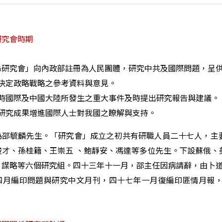
研究會時期
係研究會」向內政部註冊為人民團體，研究中共及國際問題，呈供
決定政略戰略之參考資料與意見。
時國際及中國大陸所發生之重大事件及時提出研究報告與建議。
研究成果增進國際人士對我國之瞭解與支持。
為邵毓麟先生。「研究會」成立之初共有研職人員二十七人，主
俊才、孫桂籍、王崇五 、鮑靜安、馮達等多位先生。下設蘇俄、
、謀略等六個研究組。四十三年十一月，邵主任因病請辭，由卜
四月編印問題與研究中文月刊，四十七年一月復編印匪情月報