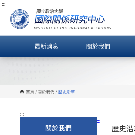
:::
跳
到
主
要
內
容
最新消息
關於我們
區
塊
首頁
/
關於我們
/
歷史沿革
:::
:::
關於我們
歷史沿