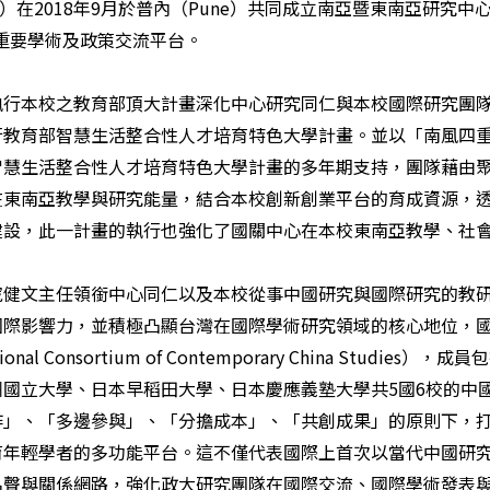
）在
2018
年
9
月於普內（
Pune
）共同成立南亞暨東南亞研究中
重要學術及政策交流平台。
執行本校之教育部頂大計畫深化中心研究同仁與本校國際研究團
行教育部智慧生活整合性人才培育特色大學計畫。並以「南風四
智慧生活整合性人才培育特色大學計畫的多年期支持，團隊藉由
在東南亞教學與研究能量，結合本校創新創業平台的育成資源，
建設，此一計畫的執行也強化了國關中心在本校東南亞教學、社
寇健文主任領銜中心同仁以及本校從事中國研究與國際研究的教
國際影響力，並積極凸顯台灣在國際學術研究領域的核心地位，
tional Consortium of Contemporary China Studies
），成員包
洲國立大學、日本早稻田大學、日本慶應義塾大學共
5
國
6
校的中
作」、「多邊參與」、「分擔成本」、「共創成果」的原則下，
育年輕學者的多功能平台。這不僅代表國際上首次以當代中國研
名聲與關係網路，強化政大研究團隊在國際交流、國際學術發表