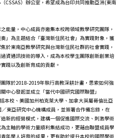
心（
CSSAS
）辦公室，希望成為台印共同推動亞洲
(
東南
隊之能量，中心成員亦邀集本校跨領域教學研究團隊，
重奏」為主題結合「臺灣新住民社會」為實踐對象，獲
聚焦於東南亞教學研究與台灣新住民社群的社會實踐，
透過資通訊技術的導入，成為本校學生團隊創新創業培
會實踐以及創新育成的貢獻。
研團隊於
2018-2019
年執行高教深耕計畫，思索如何強
國關中心發起並成立「當代中國研究國際聯盟」
括本校、美國加州柏克萊大學、加拿大英屬哥倫比亞
國／東亞研究中心機構成員，並簽署合作備忘錄，在
打造新的經營模式，建構一個促進國際交流、刺激學術
究為主軸的學術力量順利集結成功，更藉由聯盟成員學
與青年學人培育的成果，更有助於提升本校的國際學術