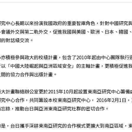
研究中心長期以來扮演我國政府的重要智庫角色，針對中國研究
多會議外交與第二軌外交，促進我國與美國、歐洲、日本、韓國
間的對話級交流。
心亦積極參與政大的校級計畫，包含了
2010
年起由中心團隊執行
行以「中國大陸崛起與亞洲區域安全」的主軸計畫，更積極促進
之間的協力合作與出版計畫。
頂大計畫聯絡辦公室更於
2015
年
10
月起設置東南亞研究中心籌備
研究中心合作，共同籌設本校東南亞研究中心，
2016
年
2
月
1
日，
備忘錄，推動台日與亞洲東南亞研究社群的密切合作。
的是，台日攜手深耕東南亞研究的合作模式更擴大到南亞區域，