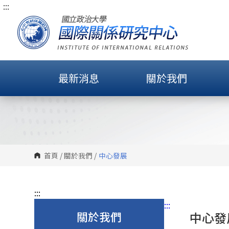
:::
跳
到
主
要
內
容
最新消息
關於我們
區
塊
首頁
/
關於我們
/
中心發展
:::
:::
關於我們
中心發