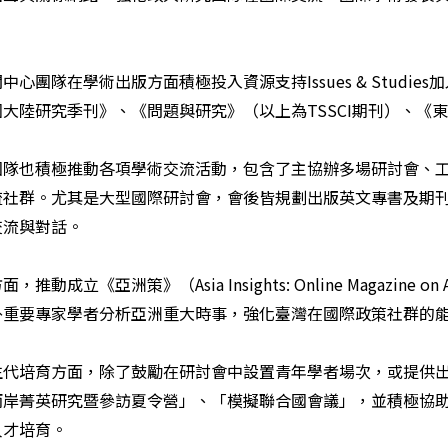
關中心團隊在學術出版方面積極投入資源支持
Issues & Studies
加
國大陸研究季刊》、《問題與研究》（以上為
TSSCI
期刊）、《
團隊也積極推動各項學術交流活動，包含了主協辦多場研討會、
流社群。尤其是大型國際研討會，會後皆規劃出版英文專書及期
交流與對話。
方面，推動成立《亞洲策》（
Asia Insights: Online Magazine on
外重要專家學者分析亞洲重大時事，強化臺灣在國際政策社群的
生代培育方面，除了鼓勵在研討會中設置青年學者場次，或提供
兩岸菁英研究暨參訪夏令營」、「模擬聯合國會議」，並積極協
人才培育。