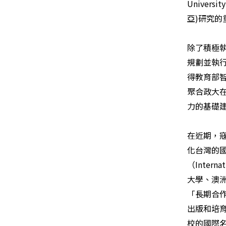
University
亞
)
研究的
除了積極
規劃並執
得教育部
聚合政大
力的基礎
在近期，
化台灣的
（
Interna
大學、澳
「長期合
出版和培
校的國際