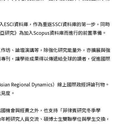
入
ESCI
資料庫，作為重返
SSCI
資料庫的第一步，同時
東亞研究》為加入
Scopus
資料庫而進行的前置準備。
工作坊、論壇演講等，除強化研究能量外，亦擴展與強
刊專刊，讓學術成果得以傳遞給全球的讀者，促進國際
 Asian Regional Dynamics
）線上國際政經評論刊物。
能見度。
出國機會與經費之外，也支持「菲律賓研究冬季學
助年輕研究人員交流、碩博士生雙聯學位與學生交換，