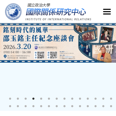
跳
到
主
要
內
容
區
塊