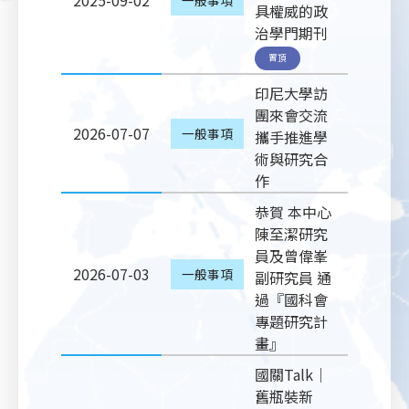
2025-09-02
具權威的政
治學門期刊
置頂
印尼大學訪
團來會交流
2026-07-07
一般事項
攜手推進學
術與研究合
作
恭賀 本中心
陳至潔研究
員及曾偉峯
2026-07-03
一般事項
副研究員 通
過『國科會
專題研究計
畫』
國關Talk｜
舊瓶裝新