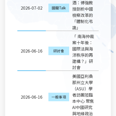
酒：傅強教
2026-07-02
國關Talk
授剖析中國
檢察改革的
「體制化弔
詭」
「 南海仲裁
案十年後：
國際法與海
2026-06-16
研討會
洋秩序的再
建構？」研
討會
美國亞利桑
那州立大學
（ASU）學
者訪團蒞臨
2026-06-16
一般事項
本中心 聚焦
AI中國研究
與地緣政治