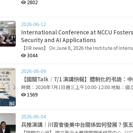
義鈞副主任、曾偉峯副研究員，以及經濟系王信實副教
單位 海洋委員會 報名連結｜https://bit.ly/SCS-Law-Order 歡迎關心南海情勢、國際海洋法、海洋安全與區
擔了強化組織認同、維持思想一致與確保政策落實的重要功能。 在談及制度改革的實際
2802
導體產業與經濟安全、全球地緣政治，以及未來雙邊
域秩序議題的各界朋友踴躍報名參加。
分析認罪認罰從寬制度下的法檢關係變化。檢察官透
裁判空間。由於法官對量刑建議採納率相當高，部分
否受到壓縮。 不過，傅強也指出，法官與檢察官之間並非單純競爭關係。兩者往往來自相近的法學教育背
2026-06-12
景，形成具有共同專業認同的「法律共同體」。在實
International Conference at NCCU Fosters 
議過度強勢時，法官也可能透過技術性調整，重新拉回制度互動空間。 演講最
Security and AI Applications
度變遷不能僅套用西方理性化與制度現代化理論，而
既有組織文化、儀式與人際網絡而形成穩定秩序。 本次講座由國關中心、中國大陸研究中心與臺北論壇共
【IIR news】 On June 8, 2026 the Institute of International Relations, in collaboration with School of
同主辦，現場討論熱烈。國關中心表示，未來將持續
Operations and Supply Chain Management at San Jos
3044
提供多元且具深度的政策觀察。 －－－－－－－－－－－－ 關注國關中心，隨時掌握最新消息！
Intelligent Computing and Quantum Information at 
Facebook｜https://www.facebook.com/nccuiir Instagram｜https://www.instagram.com/nccu_iir
International Conference on National Security and
2026-06-09
YouTube｜https://youtube.com/@nccuiir 支持國關｜https://iir.nccu.edu.tw/PageDoc/Detail?
Beyond at National Chengchi University (NCCU). The Conference highlighted a special report on
【國關Talk｜7/1 演講快報】體制化的弔詭
fid=13762&id=33943
Towards an AI Superpower? An Analysis of China’s 
and fruitful interdisciplinary exchanges among schol
時間：2026年7月1日週三上午10:00-12:00 地點：國立政治大學國際關係研究中心新簡報室（臺北市文山區
relations and national security, business and indu
萬壽路64號） 講題：體制化的弔詭：中國檢察改革中的舊儀式與新實踐 講者：傅強講座教授（加拿大英屬
1569
More than 60 participants showed up, including 15 r
哥倫比亞大學公共政策與全球事務學院） 主持人：寇健文教授（國立政治大學政治系） 語言：中文 流程：
academic panels. The event was co-organized by Dr. Chyungly Lee (NCCU), Janet Tan (SJCU), and I
09:30-10:00 報到、師長交流 10:00-10:10 主持人開場與介紹 10:10-11:10 演講 11:10-12:00
Elizabeth Cha (CYCU). －－－－－－－－－－－－ Follow the IIR and stay updated with the latest news!
提問與回答Q&A 報名連結：https://reurl.cc/6G4oMr 報名截止：2026年6月28日 電子郵件：
2026-06-04
Official website｜https://iir.nccu.edu.tw/ Facebo
cyhung@nccu.edu.tw 主辦單位：國立政治大學國際關係研究中心、中國大陸研究中心、臺北論壇 補助單
兵推演講｜川習會後美中台關係如何發展？張
https://www.instagram.com/nccu_iir YouTube｜htt
位：教育部大專校院人文與社會科學領域標竿計畫
【國關中心訊】 國立政治大學國際關係研究中心（以下簡稱國關中心）於6月4日午間舉辦兵推學院系列演
https://iir.nccu.edu.tw/PageDoc/Detail?fid=13762