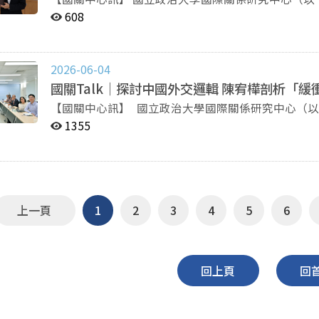
講，邀請淡江大學兩岸關係研究中心主任張五岳副教
608
與國際局勢，本次演講聚焦於分析美中大國博弈下的
引多位專家和學生參與。 張五岳首先分析近期國際局勢。他指出，川普政府先後對委內瑞拉及伊朗採取強
硬行動，在對外干涉的過程中，川普成功區隔「國家
2026-06-04
險。在國內，川普需應對期中選舉壓力，力圖保持共
國關Talk｜探討中國外交邏輯 陳宥樺剖析「
要戰略目標可能是推動古巴政權更迭。 談及美中關係，張五岳分析，美中兩國在高端產業與科技領域將持
【國關中心訊】 國立政治大學國際關係研究中心（以下簡稱國關中心）今（4）日上午舉辦國關Talk系列
續推動脫鉤。中國以其稀土儲備和稀土精煉產能作為
講座，邀請日本秋田國際教養大學（Akita Internatio
也通過立法進行反擊，並嚴防技術外洩。 張五岳認為，台海問題的核心在於美中互動形成的「大兩岸」，
1355
講。陳宥樺以其甫由Routledge出版的新書《Buffer Thinking 
而非僅是兩岸之間的「小兩岸」。他指出，對於中共而言
題，探討中國對台灣、北韓與蒙古政策背後的戰略邏
時間點。對於如何觀測中共對台政策，他提出了四項
學者與學生參與。 陳宥樺指出，傳統國際關係理論普遍認為，國家行為會隨國際權力結構變化而調整。然
涵、媒體報導規格以及出現頻率高低。他進一步指出
而，回顧過去80年的中國外交史可發現一項特殊現
中高層對話管道、美台外交和軍事強化行動、兩岸官
及當前美中競爭，中國對美國、蘇聯（俄羅斯）等大
構。 展望2026年上半年，張五岳認為有三項值得持續關注的重要事件，包括中國的「兩會」、「鄭習會」
上一頁
1
2
3
4
5
6
目標卻展現高度延續性。對台政策可追溯至1940年
與「川習會」。若賴總統未來規劃出訪，外界關注焦
立的要求也已延續數十年。 為解釋此現象，陳宥樺提出「緩衝思維」（Buffer Thinking）理論框架。他認
內容等因素。最後，他簡要提及美國目前中國研究人
為，當中國將某個大國視為潛在對手時，便會特別重
中」的前提應該是「知中」。 在提問環節中，與會來賓關注川普的任期時間對於中共對台政策之影響、中
距離，避免周邊地區落入對手勢力範圍。這種思維不
美關係穩定度對台灣之利弊、中國各官方發布平台的
回上頁
回
記憶影響，使決策者傾向以預防性方式維護國家安全。 在台灣議題上，陳宥樺指出，北京長期將台灣
遇，但風險仍屬可控；就中國官方對外發布的訊息而言，仍以《
防止美國勢力深入中國沿海的重要戰略屏障，因此即
50名校內外師生、媒體記者、國內外研究機構代表
中國透過外交、經濟與軍事等多元手段推動相關政策，其
時政策研析與公共對話的重要學術平台，並針對重大