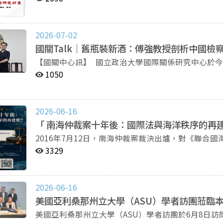
出版的政治學期刊，致力於探討臺灣、中國和東亞國
專題研究計畫』
日文出版的學術期刊，收錄內容包括中國研究與亞太研
與研究》及《中國大陸研究》持續收錄於TSSCI學術期刊資料庫
2026-07-02
ESCI等國際期刊資料庫，《問題と研究》則收錄於華藝Airiti Library。 在
國關Talk｜舊瓶裝新酒：傅強教授剖析中國檢
家隨時掌握國關中心的最新消息，未來四本期刊也會
時，也歡迎有志之士踴躍投稿，共同參與榮耀。 歡迎投稿： 《問題與研究》季刊
【國關中心訊】 國立政治大學國際關係研究中心於今（1）日舉辦「國關Talk」學術講座，邀請加拿大英
http://wenti.nccu.edu.tw/ 《中國大陸研究》http://mc
屬哥倫比亞大學（UBC）公共政策與全球事務學院教
1050
http://issues.nccu.edu.tw/ 《問題と研究》http://iirj
舊儀式與新實踐」為題發表演講，並由政治學系寇健
度轉型邏輯。 傅強指出，中國檢察制度自2018年憲法修正後歷經重大調整，其中關鍵並非僅止於領導人任
期安排，而是檢察院原有的「反貪污」與「反瀆職」
2026-06-16
體系中，兩反職能代表主動偵查權，是檢察機關制衡行政與官僚體系
「 南海仲裁案十年後：國際法與海洋秩序的再
察機關面臨角色重塑壓力。傅強形容，這如同「老虎
2016年7月12日，南海仲裁案裁決出爐，對《聯合
步將重心轉向認罪認罰從寬制度、公益訴訟與企業合
張、專屬經濟區權利義務，以及區域海洋秩序發展，
力與制度合法性的重新建構。 傅強認為，中國新制度的建立與常態化，並非單純依靠理性行政改革，而是
3329
法、區域安全與我國海洋政策定位。 臺灣安全研究中心將於 2026年6月25日 舉辦「南海仲裁案十年後：國
高度依賴既有規範、組織慣例與儀式實踐，透過重複運作，使改
際法與海洋秩序的再建構？」學術研討會，邀集國際
上，檢察體系具有鮮明的科層特徵。法律明定上下級
雙重角度，回顧南海仲裁案十年來的影響，並討論我國南海政策之未來方向
「指導」模式，使上級意志能快速向下貫徹，並成為推動新制度的重要基
2026-06-16
十年來區域情勢的變化評估（國際法、區域戰略） 二、我國南海政策定位 ▍活動
化的績效管理機制，建立即時監測與排名制度，將案
美國亞利桑那州立大學（ASU）學者訪團蒞臨本
日（四）13:00–17:00 地點｜政大公企中心 A747CB 語言｜中文 ▍主辦單位 國立政治
治理與績效競爭，新制度得以快速擴散並形成日常實踐。 第三，制度運作亦仰賴頻繁的政治與業
​美國亞利桑那州立大學（ASU）學者訪團於6月8日
心、臺灣安全研究中心、亞太政策研究協會、中華民國國
檢察官需定期參與集體學習並完成「台帳」紀錄，由