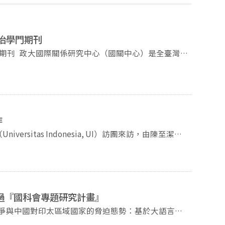
治學門期刊
全臺灣最
要期刊，包含：《問題與研究》、《中國大陸研究》、
關中心為了擴大期刊影響力，特別於2025年8月25日召開了
任主持，與陳至潔副主任、林義鈞副主任、王韻副研究
以及四位編輯助理，一同為下半年度及未來的願景進行
的政治學期刊—《問題與研究》，並且在1960年代陸
作
ssues & Studies》、《問題と研究》等國關中
行過程，更在1970年代之後成為其它新興的台灣政
f. Dr. Heri Hermansyah）率團，成員包括
持續被收錄於重要學術期刊資料庫外，更屢次獲得國家
gus Setiawan）、經濟商業學院院長尤理安提博士
。政大國關中心除了與有榮焉之外，更深刻感受上述四大刊物的
林博士（Dr. Safrin Arifin），本中心曾偉峯副研究員及
議決議，國關中心四份期刊將常態性地與臺灣重要政治
期刊也將透過後年（2027）國立政治大學100週年
步討論，為雙方未來持續互動與建立合作關係奠定基
通過『國科會專題研究計畫』
問題與研究》是華文世界首份
全球性議題的刊物；《中國大陸研究》是臺灣及華人世
國競爭與中國對印太區域國家的脅迫態勢：基於大語言模
；《Issues & Studies》則為臺灣首份以英文
紀律：非語言政治溝通的多模態研究〉 通過 『國科會