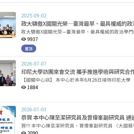
2025-09-02
政大驕傲X國關光榮—臺灣最早、最具權威的政
政大驕傲X國關光榮—臺灣最早、最具權威的政治學門期刊 政大國際關係研究中心（國關中心）是
早出版政治學門期刊的單位，每年常態性經營四份重
9937
《Issues & Studies》、《問題と研究》等。國
置頂
四份期刊的編輯聯合工作會議，由國關中心王信賢主
員、石原忠浩副研究員，與政大外交系張文揚教授，
2026-07-07
討論和決策。 在此次的會議中，王信賢主任強調國關中心出版的四份期刊是政治大學的驕傲、國關中心的
光榮，原因是政大國關中心於1956年創刊了臺灣最早
印尼大學訪團來會交流 攜手推進學術與研究合
續發行了《匪情月報（後改成：《中國大陸研究》）》、《I
【國關中心訊】 本中心於本年6月26日接待印尼大學（Universitas Indonesia, UI）訪團來訪，由陳至潔副
心刊物，不曾間斷。同時，國關中心刊物成功的公開發
主任接待，本次訪團由印尼大學校長暨工程學教授賀理博士（Pro
1884
治學學術期刊的效法對象。近期，國關中心刊物除了
主管校務設施副校長暨護理學教授安古斯教授（Prof. A
圖書館、華藝Airiti Library的傳播獎項榮耀
（Yulianti Abbas, Ph.D.），以及職訓計畫主任薩弗
永續經營是任重道遠的任務。因此，編輯聯合工作會
劉復國兼任研究員共同與會交流。 座談中雙方就未來可能合作方向及共同關切議題交換意見，並就後續推
2026-07-03
學門學會、年會合作，持續推廣刊物影響力。其次，四份
動學術交流、研究合作及人員互訪等合作形式進行初
恭賀 本中心陳至潔研究員及曾偉峯副研究員 
校慶活動，強化期刊榮耀與政大歷史的結合，彰顯國關中心的特殊貢獻。 《
礎。
研究國際關係、區域研究、國際發展、政治經濟學等
賀!!! 本中心陳至潔研究員、曾偉峯副研究員 〈大
界第一本從社會科學的角度，探討中國大陸各領域發展的刊物
型的比較分析〉 〈中國威權政治中的政治展演與官僚
2090