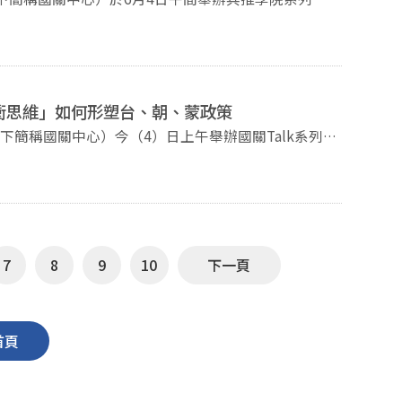
授蒞校演講。張五岳長期研究中共對台政策、兩岸關係
台海風險觀測指標，並由國關中心主任王信賢主持，吸
威脅」和「領導人友誼」，以個人關係化解強權對抗風
和黨眾議院多數黨地位。張五岳認為，川普下一步的重
緩衝思維」如何形塑台、朝、蒙政策
對美談判的主要籌碼。面對美國的長臂管轄制裁，中國
nal University）全球研究學程副教授陳宥樺蒞校演
in Chinese Foreign and Security Policy》為
，2035年、2049年是其解決台灣問題的兩個重要
輯。講座由國關中心副主任陳至潔主持，吸引多位專家
觀測指標，分別是官方講話的人員層級、遣詞用句之內
中共對台政策和兩岸關係變化的四個關鍵因素，包括美
象：儘管國際格局歷經二戰後美國主導、冷戰兩極體制
方互信對話情況，以及台灣內部國會朝小野大的政治結
國的政策多有轉變，但對台灣、北韓與蒙古三地的政策
7
8
9
10
下一頁
代，對北韓的安全支持始於韓戰時期，而對蒙古維持中
點仍將集中於過境美國的安排，包括過境時間、地點及
才的減少，此一問題在台灣亦然，他並提出台灣要「抗
視雙方之間的地理空間，希望透過維持戰略縱深與安全
僅源於地理因素，也深受近代中國遭受外來侵略的歷史
權威性等議題。張五岳認為，目前兩岸關係風險大於機
首頁
視為
人民日報》最具權威性。 本次演講共吸引
使國際環境發生變化，其政策目標始終維持高度一致。
參與，現場討論與互動熱烈。本中心未來將持續扮演即
背後反映的是以防禦為出發點的安全邏輯。 相同
國際及兩岸議題，持續舉辦相關座談與活動，提供專業