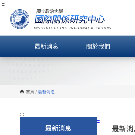
:::
跳
到
主
要
內
容
最新消息
關於我們
區
塊
首頁
/
最新消息
:::
:::
最新消息
最新消