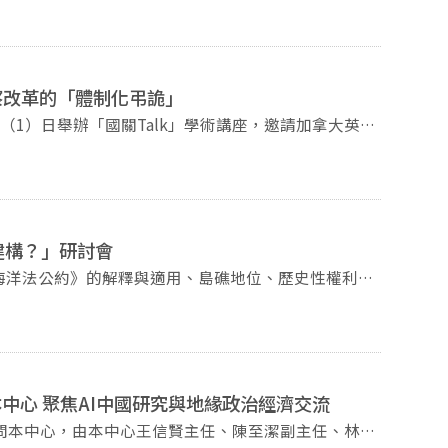
內和國際事務相關議題；《問題と研究》是臺灣唯一以
究。四份期刊皆為每年3、6、9、12月出刊，《問題
，《Issues & Studies》收錄於Scopus、
會議的尾聲，王信賢主任歡迎大
察改革的「體制化弔詭」
秉持高標準的學術精神，持續出版優質學術作品；同
s.nccu.edu.tw/index.html 《Issues&Studies》
授傅強博士，以「體制化的弔詭：中國檢察改革中的
.nccu.edu.tw/index.html
文教授主持，深入探討中國檢察體系在權力重組下的制
（兩反）職權轉移至新成立的監察委員會。在中國司法
的重要工具。 隨著核心權力移轉，檢
建構？」研討會
失去牙齒」，迫使檢察體系尋求新的制度定位，因此逐
國海洋法公約》的解釋與適用、島礁地位、歷史性權利主
規等新業務。這場改革不只是職能調整，更涉及組織權
皆產生深遠影響。十年之後，南海情勢仍持續牽動國際
革得以被內化與穩定。 首先，在組織運作
法、區域安全及海洋政策領域專家學者，從法律與戰略
檢察院屬於「領導」關係，而非法院體系較具獨立性的
。 ▍研討重點 一、南海仲裁案
礎。 其次，檢察機關導入高度量
資訊 時間｜2026年6月25
件處理成果、改革指標與升遷獎懲直接連結。透過數據
中心 聚焦AI中國研究與地緣政治經濟交流
大學國際關係研究中
務學習。
訪問本中心，由本中心王信賢主任、陳至潔副主任、林
際法學會、中華民國海洋事務與政策協會 ▍指導
上級進行抽查。這類看似形式性的日常程序，實際上承