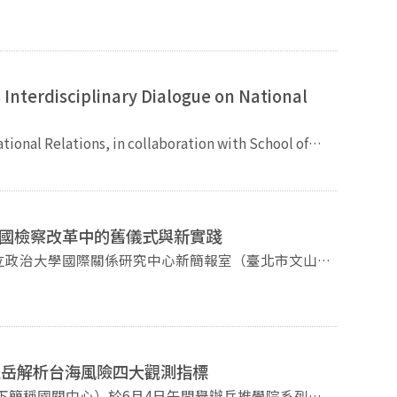
授共同接待。雙方就AI技術如何應用於中國研究、半
影響時，傅強特別
學者互訪與跨國學術聯盟合作規劃等議題進行討論。
過提出「精準量刑建議」，逐漸介入傳統由法院主導的
學者因此提出「檢察官司法」的觀察，關注審判獨立是
務運作中，雙方常透過非正式協調維持平衡；當量刑建
Interdisciplinary Dialogue on National
後，傅強強調，理解中國制
需回到中國政治運作的歷史脈絡，理解新制度如何依附
關注重大國際與兩岸議題，透過學術研究與公共對話，
e State University (SJSC) and College of
Chung Yuan Christian University (CYCU), hosted an
 Supply Chain Management: AI Applications and
：中國檢察改革中的舊儀式與新實踐
Technological Advancement at the opening session
ars and experts across study fields in international
strial management, as well as economic development.
esearch presenters and 10 discussants in five
ok｜https://www.facebook.com/nccuiir Instagram｜
五岳解析台海風險四大觀測指標
ps://youtube.com/@nccuiir Support to IIR｜
&id=33943