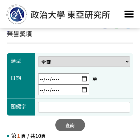
跳
首頁
/
學術成果
/
榮譽獎項
到
主
:::
要
:::
榮譽獎項
內
容
區
塊
類型
日期
至
關鍵字
查詢
第
頁 / 共10頁
1