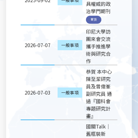
2025-09-02
具權威的政
治學門期刊
置頂
印尼大學訪
團來會交流
2026-07-07
一般事項
攜手推進學
術與研究合
作
恭賀 本中心
陳至潔研究
員及曾偉峯
2026-07-03
一般事項
副研究員 通
過『國科會
專題研究計
畫』
國關Talk｜
舊瓶裝新