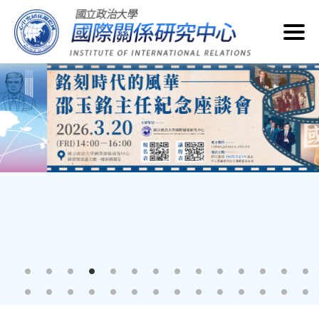
跳
到
主
要
內
容
區
塊