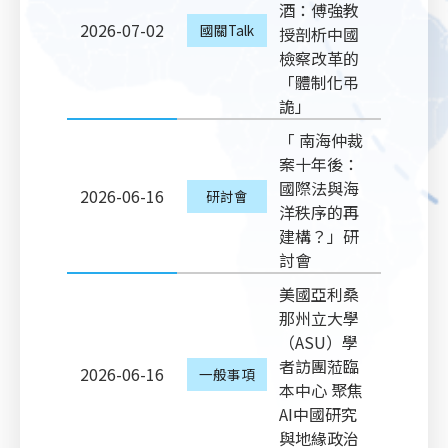
酒：傅強教
2026-07-02
國關Talk
授剖析中國
檢察改革的
「體制化弔
詭」
「 南海仲裁
案十年後：
國際法與海
2026-06-16
研討會
洋秩序的再
建構？」研
討會
美國亞利桑
那州立大學
（ASU）學
者訪團蒞臨
2026-06-16
一般事項
本中心 聚焦
AI中國研究
與地緣政治