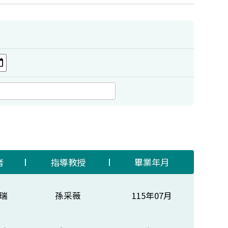
者
指導教授
畢業年月
瑞
孫采薇
115年07月