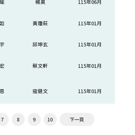
瑜
楊昊
115年06月
如
黃瓊萩
115年01月
宇
邱坤玄
115年01月
宏
蔡文軒
115年01月
恩
寇健文
115年01月
7
8
9
10
下一頁