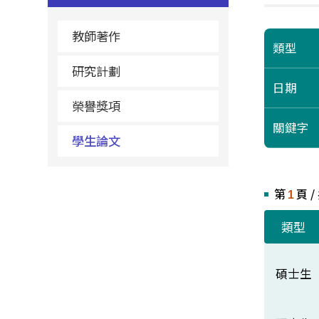
教師著作
類型
研究計劃
日期
榮譽獎項
關鍵字
學生論文
第
頁 /
1
類型
碩士生