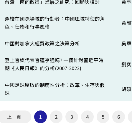
台灣「南向政策」進展之研究：回顧與檢討
黃亭
穿梭在國際場域的行動者：中國區域特使的角
黃韻
色、任務和行事風格
中國對加拿大經貿政策之決策分析
吳華
登上官媒代表官運亨通嗎? 一個針對習近平時
劉奕
期《人民日報》的分析(2007-2022)
中國足球腐敗的制度性分析：改革、生存與假
胡碩
球
上一頁
1
2
3
4
5
6