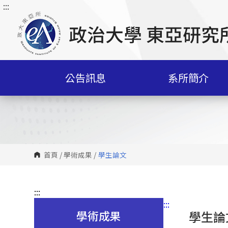
:::
跳
到
主
要
內
容
公告訊息
系所簡介
區
塊
首頁
/
學術成果
/
學生論文
:::
:::
學術成果
學生論