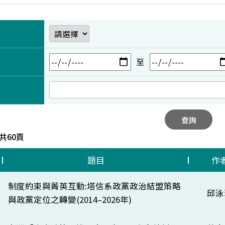
至
查詢
 共60頁
題目
作
制度約束與菁英互動:塔信系政黨政治結盟策略
邱泳
與政黨定位之轉變(2014–2026年)