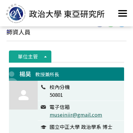
跳
首頁
/
系所簡介
/
系所人員
/
師資人員
到
主
:::
要
:::
師資人員
內
容
區
塊
單位主管
楊昊
教授兼所長
校內分機
50801
電子信箱
museiniir@gmail.com
國立中正大學 政治學系 博士