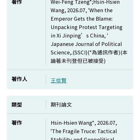
著作
Wei-Feng Tzeng*;Hsin-Hsien
Wang, 2026.07, 'When the
Emperor Gets the Blame:
Unpacking Protest Targeting
in Xi Jinping’s China, '
Japanese Journal of Political
Science,.(SSCI)(*
為通訊作者)(本
論著未刊登但已被接受)
著作人
王信賢
類型
期刊論文
著作
Hsin-Hsien Wang*, 2026.07,
'The Fragile Truce: Tactical
Stability and Geopolitical