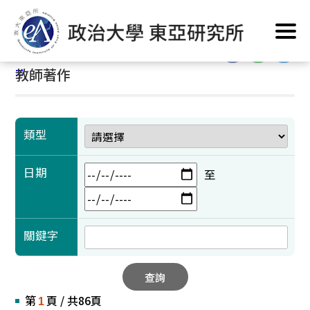
跳
首頁
/
學術成果
/
教師著作
到
主
:::
要
:::
教師著作
內
容
區
塊
類型
日期
至
關鍵字
查詢
第
頁 / 共86頁
1