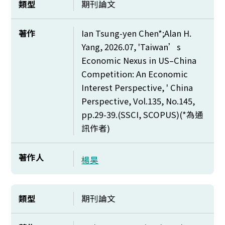
類型
期刊論文
著作
Ian Tsung-yen Chen*;Alan H.
Yang, 2026.07, 'Taiwan’s
Economic Nexus in US–China
Competition: An Economic
Interest Perspective, ' China
Perspective, Vol.135, No.145,
pp.29-39.(SSCI, SCOPUS)(*
為通
訊作者)
著作人
楊昊
類型
期刊論文