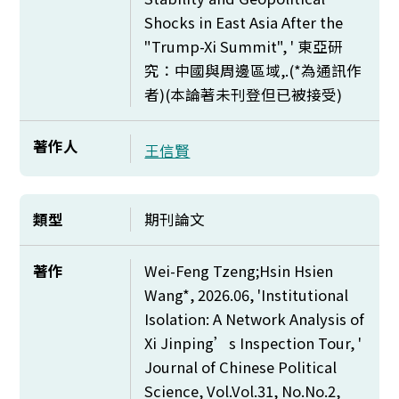
Shocks in East Asia After the
"Trump-Xi Summit", '
東亞研
究：中國與周邊區域,.(*為通訊作
者)(本論著未刊登但已被接受)
著作人
王信賢
類型
期刊論文
著作
Wei-Feng Tzeng;Hsin Hsien
Wang*, 2026.06, 'Institutional
Isolation: A Network Analysis of
Xi Jinping’s Inspection Tour, '
Journal of Chinese Political
Science, Vol.Vol.31, No.No.2,