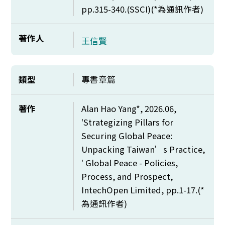
pp.315-340.(SSCI)(*
為通訊作者)
著作人
王信賢
類型
專書章篇
著作
Alan Hao Yang*, 2026.06,
'Strategizing Pillars for
Securing Global Peace:
Unpacking Taiwan’s Practice,
' Global Peace - Policies,
Process, and Prospect,
IntechOpen Limited, pp.1-17.(*
為通訊作者)