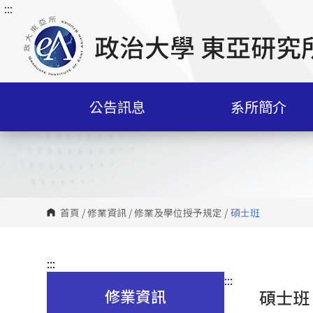
:::
跳
到
主
要
內
容
公告訊息
系所簡介
區
塊
首頁
/
修業資訊
/
修業及學位授予規定
/
碩士班
:::
:::
修業資訊
碩士班