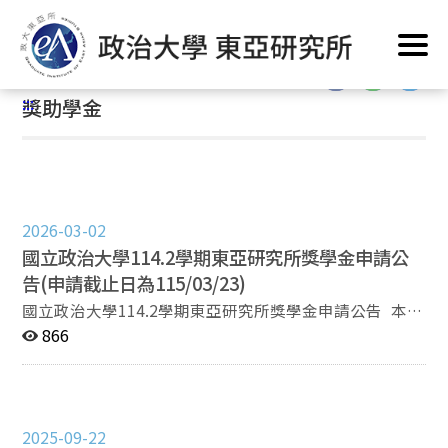
跳
首頁
/
公告訊息
/
最新消息
/
獎助學金
到
主
:::
要
:::
獎助學金
內
容
區
塊
2026-03-02
國立政治大學114.2學期東亞研究所獎學金申請公
告(申請截止日為115/03/23)
國立政治大學114.2學期東亞研究所獎學金申請公告 本所
研究生獎學金114學年度第2學期即日起開始申請，有意
866
申請者備妥下列資料電子檔，於115年3月23日前，上線
登錄並上傳申請文件。（需登入google）
https://forms.gle/veVsyyMpGDneS5beA 申請文件：
簡歷 研究計畫（2頁為限） 學術表現資料表。（請至東亞
2025-09-22
所官網下載） 前一次修課學期的成績單截圖（從愛政大系