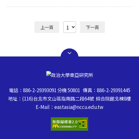
金設置宗旨係為協助本校特殊境遇學生努力向學，順利完
成學業。 ​本學年收件日期自即日起至109年11月13日(星
期五)下午五點止，逾期恕不受理。 函檢附「特殊境遇學
生還願助學金設置辦法」暨申請書乙份。
上一頁
下一頁
電話：886-2-29393091 分機 50801 傳真：886-2-29391445
地址：(116)台北市文山區指南路二段64號 綜合院館北棟8樓
E-Mail：eastasia@nccu.edu.tw