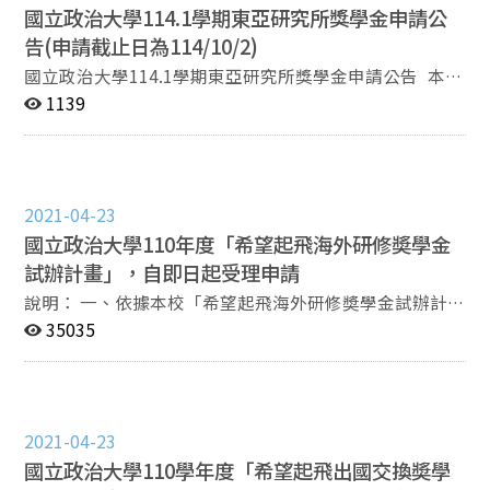
國立政治大學114.1學期東亞研究所獎學金申請公
統下載） 再次申請者，應附前次所提研究題目之研究進度
或成果。 --------------------------------------------------------
告(申請截止日為114/10/2)
----------------------------------- 國立政治大學東亞研究所
國立政治大學114.1學期東亞研究所獎學金申請公告 本所
獎學金頒發作業要點 第一條 本辦法依「國立政治大學
研究生獎學金114學年度第1學期即日起開始申請，有意
1139
（以下簡稱本校）研究生獎助學金給與辦法」訂定之。 第
申請者備妥下列資料電子檔，於114年10月2日前，上線
二條 本所研究生獎學金總金額，依每學期本校、本院分
登錄並上傳申請文件。（需登入google）
配而定。本所獎學金分配之名額及金額數，由所務會議議
https://forms.gle/Bf7qxHnYiYujnBqS6 申請文件： 簡
決。 第三條 本所碩博士班研究生均得申請本所獎學金。
歷 研究計畫（2頁為限） 學術表現資料表。（請至東亞所
每學年度第一學期，依入學考試成績，核給碩士班一年級
2021-04-23
官網下載） 前一次修課學期的成績單截圖（從愛政大系統
甄試成績最高者一名、入學考試成績前二名者獎學金。 第
國立政治大學110年度「希望起飛海外研修奬學金
下載） 再次申請者，應附前次所提研究題目之研究進度或
四條 欲申請領取獎學金之研究生，需於每學期開學後一
成果。 ----------------------------------------------------------
試辦計畫」，自即日起受理申請
個月內至所辦申請，應繳交履歷表、學業成績單(10%)
--------------------------------- 國立政治大學東亞研究所獎
說明：​ 一、依據本校「希望起飛海外研修奬學金試辦計
（前一學期成績單）、研究計畫(60%)（以1～2頁為限）
學金頒發作業要點 第一條 本辦法依「國立政治大學（以
畫」辦理，如附件1。 二、申請注意事項： (一)申請日
35035
及本所獎學金學術表現資料表(30%)（附表），以便所務
下簡稱本校）研究生獎助學金給與辦法」訂定之。 第二
期： １、出國活動日數30日(含)以內：須出國前一個月
會議進行審查。 通過本所規定之論文計畫審查者優先考慮
條 本所研究生獎學金總金額，依每學期本校、本院分配
提出申請。 ２、出國活動日數31日(含)以上：須出國前
核給。 再次申請者，應附前次所提研究題目之研究進度或
而定。本所獎學金分配之名額及金額數，由所務會議議
一個半月提出申請。 (二)申請計畫需經系、所審查後送交
成果。 第五條 獲獎同學（除新生獎學金外）需於所上安
決。 第三條 本所碩博士班研究生均得申請本所獎學金。
國合處。 (三)執行期限：本試辦計畫申請者需最晚能於
排發表會，分享研究成果並協助本所獎學金的宣傳活
每學年度第一學期，依入學考試成績，核給碩士班一年級
2021-04-23
110年12月20日前完成全數奬助金請款程序，惟學習活動
動。。 第六條 本辦法經所務會議通過後施行，修正時亦
甄試成績最高者一名、入學考試成績前二名者獎學金。 第
國立政治大學110學年度「希望起飛出國交換奬學
於110年12月15日至31日期間進行者，得延至次年度111
同。
四條 欲申請領取獎學金之研究生，需於每學期開學後一