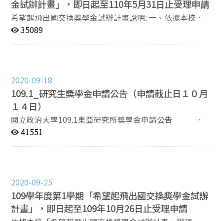
年1月10日前完成。 三、申請流程請參見附件2，申請暨
金試辦計畫」，即日起至110年5月31日止受理申請
個月內至所辦申請，應繳交履歷表、學業成績單(10%)
資格核定表如附件3，研習計畫書格式如附件4。 四、若
希望起飛出國交換奬學金試辦計畫說明: 一、依據本校
（前一學期成績單）、研究計畫(60%)（以1～2頁為限）
有相關問題，請洽承辦人：王巧萍小姐(電話02-
「希望起飛出國交換奬學金試辦計畫」辦理，如附件1。
35089
及本所獎學金學術表現資料表(30%)（附表），以便所務
29393091分機62840 E-mail: claire.w@nccu.edu.tw)
二、國合處本學期受理截止日期為110年5月31日，以院
會議進行審查。 通過本所規定之論文計畫審查者優先考慮
為單位申請辦理。申請流程請參見附件2，申請暨資格核
核給。 再次申請者，應附前次所提研究題目之研究進度或
定表如附件3，研習計畫書格式如附件4。 三、奬助名
成果。 第五條 獲獎同學（除新生獎學金外）需於所上安
額： (一)校名額：奬助上限10名，得視情況及當年度經
排發表會，分享研究成果並協助本所獎學金的宣傳活
2020-09-18
費額度調整之。 (二)院、系、所名額：可由院、系、所自
動。。 第六條 本辦法經所務會議通過後施行，修正時亦
109.1_研究生獎學金申請公告（申請截止日１０月
籌經費，提出欲奬助之學生名額，全校至多10名，依據本
同。
計畫學生出國地區補助上限提出1/2金額配合奬助(請務必
１４日）
確認該項經費來源可適用於本配合款，例如校友等捐款，
國立政治大學109.1東亞研究所獎學金申請公告 本
若未有足夠募款時可以各院結餘款或行管費支應)。 (三)
所研究生獎學金109學年度第1學期即日起開始申請，有
41551
如學院同時推薦2(含)名以上學生，推薦序第2名以後之學
意申請者備妥下列資料電子檔，於開學一個月內（10月
生請學院列為院、系、所名額或校名額候補。 四、執行期
14日前）傳送所辦信箱eastasia@nccu.edu.tw。 履歷表
限：鑒於本試辦計畫經費來源為110年度之高教深耕計
研究計畫（2頁為限） 學術表現資料表。（附檔表單） 依
畫，獲奬者需能於111年7月31日前返國，並於111年9月1
後列作業要點獲頒新生獎學生者，不需提交申請文件，僅
日前完成核銷及繳交心得報告。 五、若有相關問題，請洽
2020-09-25
需提交入學成績單。 本獎學金已修訂部份條文內容（紅字
承辦人：王巧萍小姐(電話02-29393091分機62840 E-
109學年度第1學期「希望起飛出國交換奬學金試辦
標示），請參考。 東亞所 啟 -------------------------------
mail: claire.w@nccu.edu.tw)。
-------------------------------------------------------------------
計畫」，即日起至109年10月26日止受理申請
----- 國立政治大學東亞研究所獎學金頒發作業要點 第一