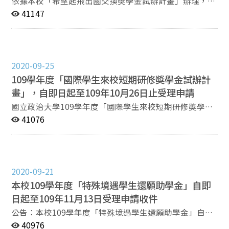
依據本校「希望起飛出國交換奬學金試辦計畫」辦理，如
條 本辦法依「國立政治大學（以下簡稱本校）研究生獎
附件一。 二、​國合處受理截止日期為109年10月26日，以
41147
助學金給與辦法」訂定之。 第二條 本所研究生獎學金總
院為單位申請辦理。申請流程請參見附件二，申請暨資格
金額，依每學期本校、本院分配而定。本所獎學金分配之
核定表如附件三，研習計畫書格式如附件四。 三、​奬助名
名額及金額數，由所務會議議決。 第三條 本所碩博士班
額： (一)校名額：依各學院弱勢學生所佔比例分配，奬助
研究生均得申請本所獎學金。 每學年度第一學期，依入學
上限20名，各學院分配名額參見附件五。 (二)院、系、所
考試成績，核給碩士班一年級甄試成績最高者一名、入學
2020-09-25
名額：可由院、系、所自籌經費，提出欲奬助之學生名
考試成績前二名者獎學金。 第四條 欲申請領取獎學金之
109學年度「國際學生來校短期研修奬學金試辦計
額，全校至多20名，依據本計畫學生出國地區補助上限提
研究生，需於每學期開學後一個月內至所辦申請，應繳交
出1/2金額配合奬助(請務必確認該項經費來源可適用於本
畫」，自即日起至109年10月26日止受理申請
履歷表、學業成績單(10%)（前一學期成績單）、研究計
配合款，例如校友等捐款，若未有足夠募款時可以各院結
國立政治大學109學年度「國際學生來校短期研修奬學金
畫(60%)（以1～2頁為限）及本所獎學金學術表現資料表
餘款或行管費支應)。
試辦計畫」，自即日起至109年10月26日止受理申請。
41076
(30%)（附表），以便所務會議進行審查。 通過本所規定
一、依據本校「國際學生來校短期研修奬學金試辦計畫」
之論文計畫審查者優先考慮核給。 再次申請者，應附前次
辦理，如附件一。 二、國合處受理截止日期為109年10月
所提研究題目之研究進度或成果。 第五條 獲獎同學（除
26日，請各單位惠予協助公告周知。申請流程請參見附件
新生獎學金外）需於所上安排發表會，分享研究成果並協
二，申請表參見附件三。 三、若有相關問題，請洽承辦
助本所獎學金的宣傳活動。。 第六條 本辦法經所務會議
2020-09-21
人：王巧萍小姐(電話02-29393091分機62840 E-mail:
通過後施行，修正時亦同。
本校109學年度「特殊境遇學生還願助學金」自即
claire.w@nccu.edu.tw)。
日起至109年11月13日受理申請收件
公告：本校109學年度「特殊境遇學生還願助學金」自即
日起至109年11月13日受理申請收件。 說明： 旨揭助學
40976