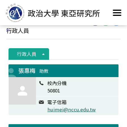
跳
首頁
/
系所簡介
/
系所人員
/
行政人員
到
主
:::
要
:::
行政人員
內
容
區
塊
行政人員
張惠梅
助教
校內分機
50801
電子信箱
huimei@nccu.edu.tw