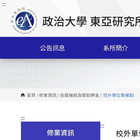
:::
跳
到
主
要
內
容
公告訊息
系所簡介
區
塊
首頁
/
修業資訊
/
各類補助及獎助學金
/
校外單位獎補助
:::
:::
修業資訊
校外單