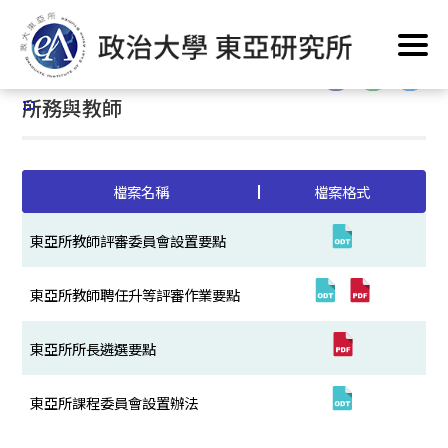
跳
首頁
/
修業資訊
/
法規表格
/
所務與教師
到
主
:::
要
:::
所務與教師
內
容
區
塊
檔案名稱
檔案格式
東亞所教師評審委員會設置要點
東亞所教師聘任升等評審作業要點
東亞所所長遴選要點
東亞所課程委員會設置辦法